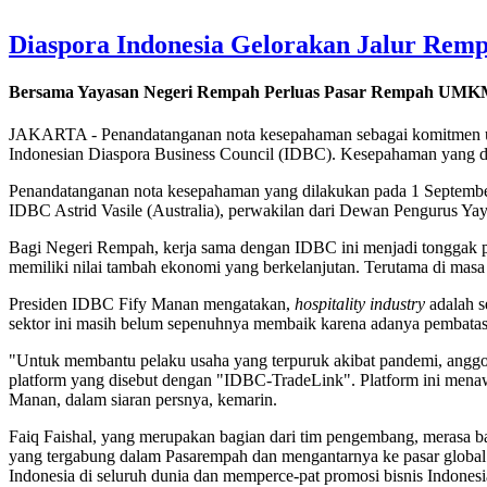
Diaspora Indonesia Gelorakan Jalur Rem
Bersama Yayasan Negeri Rempah Perluas Pasar Rempah UMKM
JAKARTA - Penandatanganan nota kesepahaman sebagai komitmen un
Indonesian Diaspora Business Council (IDBC). Kesepahaman yang di
Penandatanganan nota kesepahaman yang dilakukan pada 1 Septembe
IDBC Astrid Vasile (Australia), perwakilan dari Dewan Pengurus Y
Bagi Negeri Rempah, kerja sama dengan IDBC ini menjadi tonggak p
memiliki nilai tambah ekonomi yang berkelanjutan. Terutama di mas
Presiden IDBC Fify Manan mengatakan,
hospitality industry
adalah s
sektor ini masih belum sepenuhnya membaik karena adanya pembatas
"Untuk membantu pelaku usaha yang terpuruk akibat pandemi, anggot
platform yang disebut dengan "IDBC-TradeLink". Platform ini menawa
Manan, dalam siaran persnya, kemarin.
Faiq Faishal, yang merupakan bagian dari tim pengembang, merasa b
yang tergabung dalam Pasarempah dan mengantarnya ke pasar global. 
Indonesia di seluruh dunia dan memperce-pat promosi bisnis Indonesia