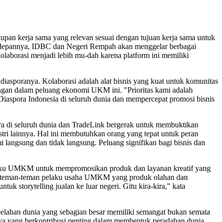
 kerja sama yang relevan sesuai dengan tujuan kerja sama untuk
e depannya, IDBC dan Negeri Rempah akan menggelar berbagai
olaborasi menjadi lebih mu-dah karena platform ini memiliki
iasporanya. Kolaborasi adalah alat bisnis yang kuat untuk komunitas
tingan dalam peluang ekonomi UKM ini. "Prioritas kami adalah
 Diaspora Indonesia di seluruh dunia dan mempercepat promosi bisnis
a di seluruh dunia dan TradeLink bergerak untuk membuktikan
tri lainnya. Hal ini membutuhkan orang yang tepat untuk peran
 langsung dan tidak langsung. Peluang signifikan bagi bisnis dan
aku UMKM untuk mempromosikan produk dan layanan kreatif yang
agi teman-teman pelaku usaha UMKM yang produk olahan dan
k storytelling jualan ke luar negeri. Gitu kira-kira," kata
elahan dunia yang sebagian besar memiliki semangat bukan semata
aya yang berkontribusi penting dalam membentuk peradaban dunia.