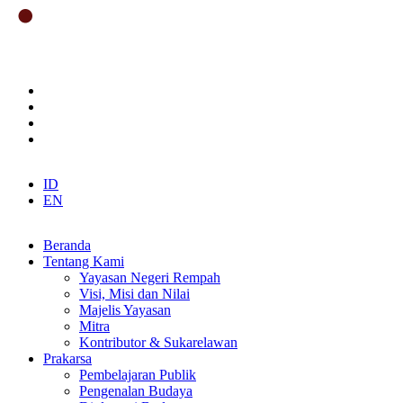
ID
EN
Beranda
Tentang Kami
Yayasan Negeri Rempah
Visi, Misi dan Nilai
Majelis Yayasan
Mitra
Kontributor & Sukarelawan
Prakarsa
Pembelajaran Publik
Pengenalan Budaya