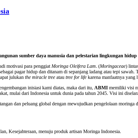
sia
ngunan sumber daya manusia dan pelestarian lingkungan hidup 
di motivasi para penggiat
Moringa Oleifera Lam
. (
Moringaceae
) lin
 sebagai pagar hidup dan ditanam di sepanjang ladang atau tepi sawah. 
apat julukan
the miracle tree
atau
tree for life
karena manfaatnya yang lu
gembangan inisiasi kami diatas, maka dari itu,
ABMI
memiliki visi 
at, mulai dari Indonesia untuk dunia pada tahun 2045. Visi ini disela
ngan dan peluang global dengan mewujudkan pengelolaan moringa dan 
an, Kesejahteraan, menuju produk artisan Moringa Indonesia.