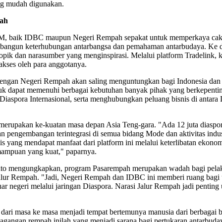
ang mudah digunakan.
dah
 baik IDBC maupun Negeri Rempah sepakat untuk memperkaya cakupan
membangun keterhubungan antarbangsa dan pemahaman antarbudaya. K
pik dan narasumber yang menginspirasi. Melalui platform Tradelink, k
kses oleh para anggotanya.
dengan Negeri Rempah akan saling menguntungkan bagi Indonesia dan d
i untuk dapat memenuhi berbagai kebutuhan banyak pihak yang berkepen
Diaspora Internasional, serta menghubungkan peluang bisnis di antara
erupakan ke-kuatan masa depan Asia Teng-gara. "Ada 12 juta diaspor
an pengembangan terintegrasi di semua bidang Mode dan aktivitas indus
s yang mendapat manfaat dari platform ini melalui keterlibatan ekonomi
mampuan yang kuat," paparnya.
anto mengungkapkan, program Pasarempah merupakan wadah bagi pel
i Jalur Rempah. "Jadi, Negeri Rempah dan IDBC ini memberi ruang b
negeri melalui jaringan Diaspora. Narasi Jalur Rempah jadi penting untu
ari masa ke masa menjadi tempat bertemunya manusia dari berbagai b
dagangan rempah inilah yang menjadi sarana bagi pertukaran antarbud