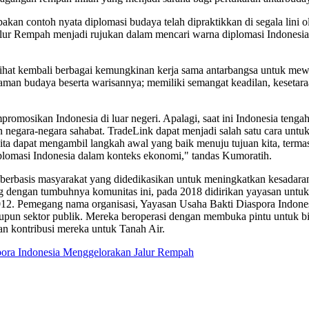
n contoh nyata diplomasi budaya telah dipraktikkan di segala lini ol
a Jalur Rempah menjadi rujukan dalam mencari warna diplomasi Indonesi
lihat kembali berbagai kemungkinan kerja sama antarbangsa untuk m
 budaya beserta warisannya; memiliki semangat keadilan, kesetaraan 
romosikan Indonesia di luar negeri. Apalagi, saat ini Indonesia ten
n negara-negara sahabat. TradeLink dapat menjadi salah satu cara un
ta dapat mengambil langkah awal yang baik menuju tujuan kita, terma
iplomasi Indonesia dalam konteks ekonomi," tandas Kumoratih.
a berbasis masyarakat yang didedikasikan untuk meningkatkan kesadar
ng dengan tumbuhnya komunitas ini, pada 2018 didirikan yayasan untu
2012. Pemegang nama organisasi, Yayasan Usaha Bakti Diaspora Indone
aupun sektor publik. Mereka beroperasi dengan membuka pintu untuk bi
n kontribusi mereka untuk Tanah Air.
ra Indonesia Menggelorakan Jalur Rempah