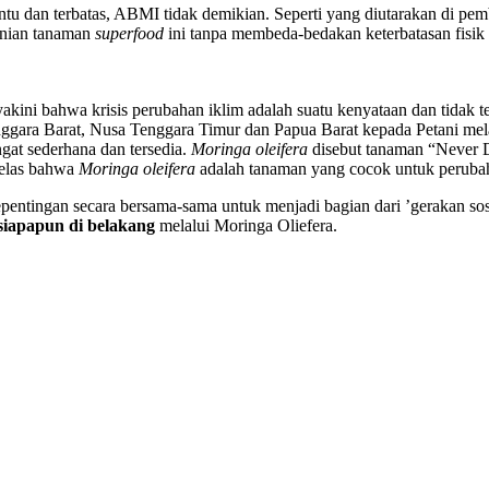
rtentu dan terbatas, ABMI tidak demikian. Seperti yang diutarakan di
tanian tanaman
superfood
ini tanpa membeda-bedakan keterbatasan fisik
ni bahwa krisis perubahan iklim adalah suatu kenyataan dan tidak terh
ggara Barat, Nusa Tenggara Timur dan Papua Barat kepada Petani mela
ngat sederhana dan tersedia.
Moringa oleifera
disebut tanaman “Never D
jelas bahwa
Moringa oleifera
adalah tanaman yang cocok untuk perubahan
tingan secara bersama-sama untuk menjadi bagian dari ’gerakan sosi
siapapun di belakang
melalui Moringa Oliefera.