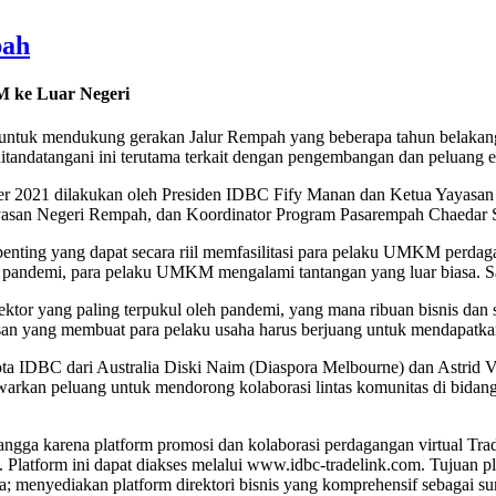
pah
 ke Luar Negeri
tuk mendukung gerakan Jalur Rempah yang beberapa tahun belakang
tandatangani ini terutama terkait dengan pengembangan dan peluang e
r 2021 dilakukan oleh Presiden IDBC Fify Manan dan Ketua Yayasan 
ayasan Negeri Rempah, dan Koordinator Program Pasarempah Chaedar 
enting yang dapat secara riil memfasilitasi para pelaku UMKM perda
a pandemi, para pelaku UMKM mengalami tantangan yang luar biasa. S
ektor yang paling terpukul oleh pandemi, yang mana ribuan bisnis dan
an yang membuat para pelaku usaha harus berjuang untuk mendapatkan
a IDBC dari Australia Diski Naim (Diaspora Melbourne) dan Astrid V
rkan peluang untuk mendorong kolaborasi lintas komunitas di bidang k
angga karena platform promosi dan kolaborasi perdagangan virtual T
Platform ini dapat diakses melalui www.idbc-tradelink.com. Tujuan pl
; menyediakan platform direktori bisnis yang komprehensif sebagai sum