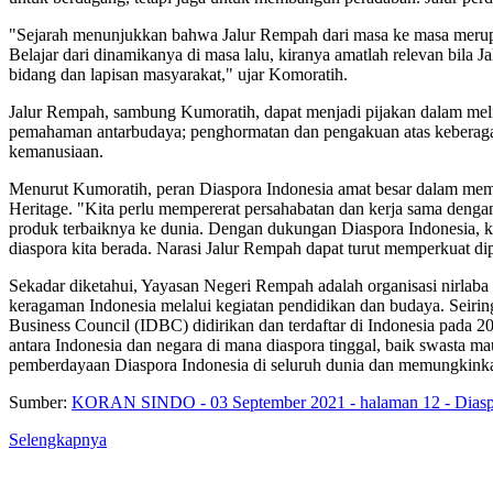
"Sejarah menunjukkan bahwa Jalur Rempah dari masa ke masa merupaka
Belajar dari dinamikanya di masa lalu, kiranya amatlah relevan bil
bidang dan lapisan masyarakat," ujar Komoratih.
Jalur Rempah, sambung Kumoratih, dapat menjadi pijakan dalam me
pemahaman antarbudaya; penghormatan dan pengakuan atas keberagaman
kemanusiaan.
Menurut Kumoratih, peran Diaspora Indonesia amat besar dalam memp
Heritage. "Kita perlu mempererat persahabatan dan kerja sama denga
produk terbaiknya ke dunia. Dengan dukungan Diaspora Indonesia, ki
diaspora kita berada. Narasi Jalur Rempah dapat turut memperkuat d
Sekadar diketahui, Yayasan Negeri Rempah adalah organisasi nirlab
keragaman Indonesia melalui kegiatan pendidikan dan budaya. Seiri
Business Council (IDBC) didirikan dan terdaftar di Indonesia pada 
antara Indonesia dan negara di mana diaspora tinggal, baik swasta m
pemberdayaan Diaspora Indonesia di seluruh dunia dan memungkinka
Sumber:
KORAN SINDO - 03 September 2021 - halaman 12 - Diaspo
Selengkapnya