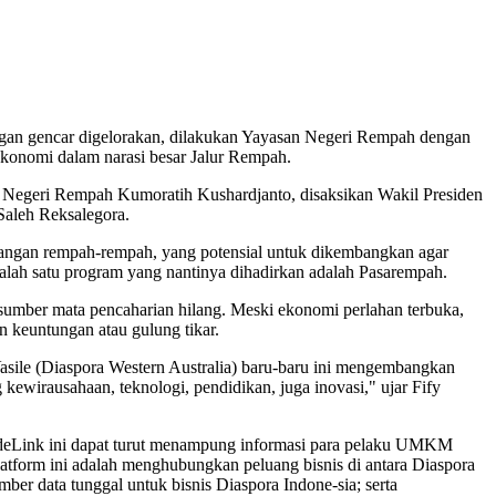
an gencar digelorakan, dilakukan Yayasan Negeri Rempah dengan
konomi dalam narasi besar Jalur Rempah.
Negeri Rempah Kumoratih Kushardjanto, disaksikan Wakil Presiden
Saleh Reksalegora.
gangan rempah-rempah, yang potensial untuk dikembangkan agar
alah satu program yang nantinya dihadirkan adalah Pasarempah.
 sumber mata pencaharian hilang. Meski ekonomi perlahan terbuka,
 keuntungan atau gulung tikar.
asile (Diaspora Western Australia) baru-baru ini mengembangkan
ewirausahaan, teknologi, pendidikan, juga inovasi," ujar Fify
radeLink ini dapat turut menampung informasi para pelaku UMKM
atform ini adalah menghubungkan peluang bisnis di antara Diaspora
ber data tunggal untuk bisnis Diaspora Indone-sia; serta