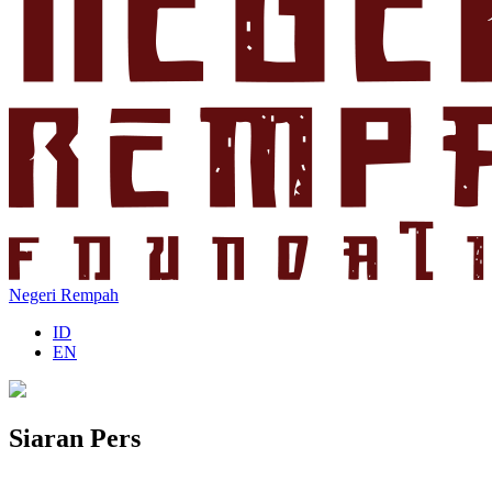
Negeri Rempah
ID
EN
Siaran Pers