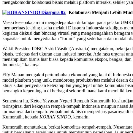
mengakomodir kolaborasi bisnis melalui platform interaksi seluler y
Kolaborasi Menjadi Lebih Mu
Meski kesepakatan ini mengedepankan dukungan pada pelaku UMKM,
memperluas jejaring usaha melalui Diaspora Indonesia sekaligus 
kegiatan diskusi dan bincang virtual yang mengetengahkan beragam to
kapasitas untuk menyedia-kan "forum" yang sederhana dan mudah dia
Wakil Presiden IDBC Astrid Vasile (Australia) mengatakan, bekerja 
bisnis, terlepas dari ukuran atau industri mereka. Ada rasa urgens
menampilkan bisnis luar biasa kepada komunitas ekspor, bangsa, dan 
Indonesia," katanya.
Fify Manan mengakui pertumbuhan ekonomi yang kuat di Indonesia m
model platform yang unik, mendorong produktivitas melalui desain d
khusus dan penyediaan keterampilan yang tepat untuk komunitas bisni
pemangku kepentingan di berbagai sektor di mana kami memiliki ke
Sementara itu, Ketua Yayasan Negeri Rempah Kumoratih Kushardj
terinspirasi dari kekayaan rempah-rempah Indonesia maupun naras
turunannya dari rempah-rempah untuk bisa memperluas pasarnya di luar 
Kumoratih, kepada
KORAN SINDO
, kemarin.
Kumoratih menuturkan, berkat komoditas rempah-rempah, Nusantara d
untuk berdagang, tetapi juga untuk membangun peradaban. Jalur per