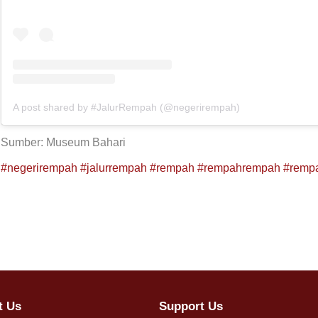
A post shared by #JalurRempah (@negerirempah)
Sumber: Museum Bahari
#negerirempah
#jalurrempah
#rempah
#rempahrempah
#remp
t Us
Support Us