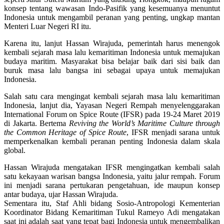
konsep tentang wawasan Indo-Pasifik yang kesemuanya menuntut
Indonesia untuk mengambil peranan yang penting, ungkap mantan
Menteri Luar Negeri RI itu.
Karena itu, lanjut Hassan Wirajuda, pemerintah harus menengok
kembali sejarah masa lalu kemaritiman Indonesia untuk memajukan
budaya maritim. Masyarakat bisa belajar baik dari sisi baik dan
buruk masa lalu bangsa ini sebagai upaya untuk memajukan
Indonesia.
Salah satu cara mengingat kembali sejarah masa lalu kemaritiman
Indonesia, lanjut dia, Yayasan Negeri Rempah menyelenggarakan
International Forum on Spice Route (IFSR) pada 19-24 Maret 2019
di Jakarta. Bertema
Reviving the World’s Maritime Culture through
the Common Heritage of Spice Route
, IFSR menjadi sarana untuk
memperkenalkan kembali peranan penting Indonesia dalam skala
global.
Hassan Wirajuda mengatakan IFSR mengingatkan kembali salah
satu kekayaan warisan bangsa Indonesia, yaitu jalur rempah. Forum
ini menjadi sarana pertukaran pengetahuan, ide maupun konsep
antar budaya, ujar Hassan Wirajuda.
Sementara itu, Staf Ahli bidang Sosio-Antropologi Kementerian
Koordinator Bidang Kemaritiman Tukul Rameyo Adi mengatakan
saat ini adalah saat yang tepat bagi Indonesia untuk mengembalikan