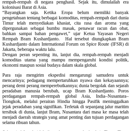
rempah-rempah di negara penghasil. Sejak itu, dimulailah era
kolonisasi Barat di Asia.
“Bayangkan saja. Ketika Eropa belum memiliki banyak
pengetahuan tentang berbagai komoditas, rempah-rempah dari dunia
Timur telah menyediakan khasiat, cita rasa dan aroma yang
dipergunakan sebagai bumbu masak, penawar racun dan obat,
bahkan sampai bahan pengawet,” ujar Ketua Yayasan Negeri
Rempah Bram Kushardjanto. Hal tersebut diungkapkan Bram
Kushardjanto dalam International Forum on Spice Route (IFSR) di
Jakarta, beberapa waktu lalu.
Dengan peran sepenting itu, lanjut dia, rempah-rempah menjadi
komoditas utama yang mampu mempengaruhi kondisi politik,
ekonomi maupun sosial budaya dalam skala global.
Para raja mengirim ekspedisi mengarungi samudera untuk
mencarinya; pedagang mempertaruhkan nyawa dan kekayaannya;
perang demi perang memperebutkannya; dunia bergolak dan sejarah
peradaban manusia berubah, ucap Bram Kushardjanto. Poros
perdagangan rempah-rempah global Asia, India–Nusantara–
Tiongkok, melalui perairan Hindia hingga Pasifik meninggalkan
jejak peradaban yang signifikan. Terletak di sepanjang jalur maritim
tersibuk di dunia, lanjut Bram, Nusantara dari masa ke masa telah
menjadi daerah strategis yang amat penting dan tujuan perdagangan
selama ribuan tahun.