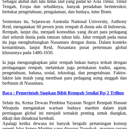
Sebagai akibat dari lalu lintas laut yang padat ke Asia Timur, Timur
Tengah, Eropa dan sebaliknya, banyak peradaban berinteraksi;
bertukar pengetahuan, pengalaman, dan budaya, tutur Bram.
Sementara itu, Sejarawan Australia National University, Anthony
Reid, mengatakan 60 persen jenis rempah di dunia ada di Indonesia.
Rempah, lanjut dia, menjadi komoditas yang dicari para pedagang
dari seluruh dunia pada ratusan tahun lalu. Jalur rempah pada masa
itu juga menghubungkan Nusantara dengan dunia. Dalam konteks
kemaritiman, lanjut Reid, Nusantara pusat pertemuan global
khususnya pada 1480-1650.
Ia juga mengungkapkan jalur rempah bukan hanya terkait dengan
perdagangan rempah, melainkan juga pertukaran tradisi, agama,
pengetahuan, bahasa, sosial, teknologi, dan pengetahuan. Faktor-
faktor lain itulah yang membuat para pedagang asing singgah dan
berbisnis di Nusantara.
Baca : Pemerintah Siapkan Bibit Rempah Senilai Rp 2 Triliun
Selain itu, Ketua Dewan Pembina Yayasan Negeri Rempah Hassan
Wirajuda mengatakan warisan budaya maritim dalam jejak
perniagaan global ini menjadi semakin penting untuk diangkat,
dikaji dan dimaknai kembali.
Apalagi ketika dewasa ini banyak bergulir pertarungan konsep
seperti Jalur Sutera Maritim yang diusung Tiongkok, maupun ragam