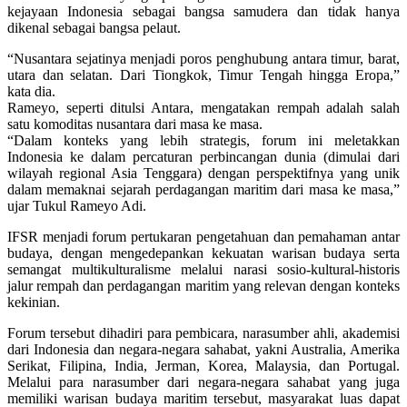
kejayaan Indonesia sebagai bangsa samudera dan tidak hanya
dikenal sebagai bangsa pelaut.
“Nusantara sejatinya menjadi poros penghubung antara timur, barat,
utara dan selatan. Dari Tiongkok, Timur Tengah hingga Eropa,”
kata dia.
Rameyo, seperti ditulsi Antara, mengatakan rempah adalah salah
satu komoditas nusantara dari masa ke masa.
“Dalam konteks yang lebih strategis, forum ini meletakkan
Indonesia ke dalam percaturan perbincangan dunia (dimulai dari
wilayah regional Asia Tenggara) dengan perspektifnya yang unik
dalam memaknai sejarah perdagangan maritim dari masa ke masa,”
ujar Tukul Rameyo Adi.
IFSR menjadi forum pertukaran pengetahuan dan pemahaman antar
budaya, dengan mengedepankan kekuatan warisan budaya serta
semangat multikulturalisme melalui narasi sosio-kultural-historis
jalur rempah dan perdagangan maritim yang relevan dengan konteks
kekinian.
Forum tersebut dihadiri para pembicara, narasumber ahli, akademisi
dari Indonesia dan negara-negara sahabat, yakni Australia, Amerika
Serikat, Filipina, India, Jerman, Korea, Malaysia, dan Portugal.
Melalui para narasumber dari negara-negara sahabat yang juga
memiliki warisan budaya maritim tersebut, masyarakat luas dapat