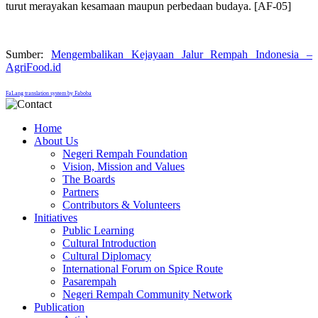
turut merayakan kesamaan maupun perbedaan budaya. [AF-05]
Sumber:
Mengembalikan Kejayaan Jalur Rempah Indonesia –
AgriFood.id
FaLang translation system by Faboba
Home
About Us
Negeri Rempah Foundation
Vision, Mission and Values
The Boards
Partners
Contributors & Volunteers
Initiatives
Public Learning
Cultural Introduction
Cultural Diplomacy
International Forum on Spice Route
Pasarempah
Negeri Rempah Community Network
Publication