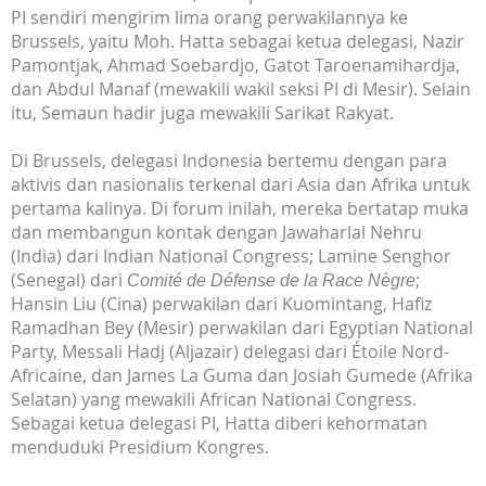
PI sendiri mengirim lima orang perwakilannya ke
Brussels, yaitu Moh. Hatta sebagai ketua delegasi, Nazir
Pamontjak, Ahmad Soebardjo, Gatot Taroenamihardja,
dan Abdul Manaf (mewakili wakil seksi PI di Mesir). Selain
itu, Semaun hadir juga mewakili Sarikat Rakyat.
Di Brussels, delegasi Indonesia bertemu dengan para
aktivis dan nasionalis terkenal dari Asia dan Afrika untuk
pertama kalinya. Di forum inilah, mereka bertatap muka
dan membangun kontak dengan Jawaharlal Nehru
(India) dari Indian National Congress; Lamine Senghor
(Senegal) dari
;
Comité de Défense de la Race Nègre
Hansin Liu (Cina) perwakilan dari Kuomintang, Hafiz
Ramadhan Bey (Mesir) perwakilan dari Egyptian National
Party, Messali Hadj (Aljazair) delegasi dari Étoile Nord-
Africaine, dan James La Guma dan Josiah Gumede (Afrika
Selatan) yang mewakili African National Congress.
Sebagai ketua delegasi PI, Hatta diberi kehormatan
menduduki Presidium Kongres.