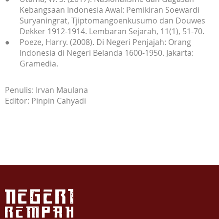
Kebangsaan Indonesia Awal: Pemikiran Soewardi
Suryaningrat, Tjiptomangoenkusumo dan Douwes
Dekker 1912-1914. Lembaran Sejarah, 11(1), 51-70.
Poeze, Harry. (2008). Di Negeri Penjajah: Orang
Indonesia di Negeri Belanda 1600-1950. Jakarta:
Gramedia.
Penulis: Irvan Maulana
Editor: Pinpin Cahyadi