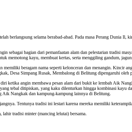
g telah berlangsung selama berabad-abad. Pada masa Perang Dunia Il,
n sebagai bagian dari pemanfaatan alam dan pelestarian tradisi masya
 untuk memotong kayu, membuat kertas, serta menggiling gandum, jagu
n memiliki beragam nama seperti kelonceran dan menangin. Kincir angin i
gkak, Desa Simpang Rusak, Membalong di Belitung dipengaruhi oleh p
diri ketika angin membawa pesan alam dari bukit ke lembah Aik Nangk
yang tebal ditipiskan, yang kaku dilenturkan hingga kombinasi kayu d
ong Aik Nangkak dan kampung-kampung lainnya di Belitung.
ngnya. Tentunya tradisi ini lestari karena mereka memiliki keteramp
ahir tradisi minter (mancing lelutai) bersama.