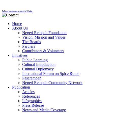
FaLang translation system by Faboba
Home
About Us
Negeri Rempah Foundation
Vision, Mission and Values
The Boards
Partners
Contributors & Volunteers
Initiatives
Public Learning
Cultural Introduction
Cultural Diplomacy
International Forum on Spice Route
Pasarempah
Negeri Rempah Community Network
Publication
Articles
References
Infographics
Press Release
News and Media Coverage