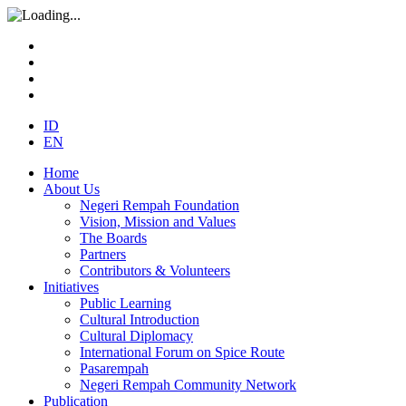
ID
EN
Home
About Us
Negeri Rempah Foundation
Vision, Mission and Values
The Boards
Partners
Contributors & Volunteers
Initiatives
Public Learning
Cultural Introduction
Cultural Diplomacy
International Forum on Spice Route
Pasarempah
Negeri Rempah Community Network
Publication