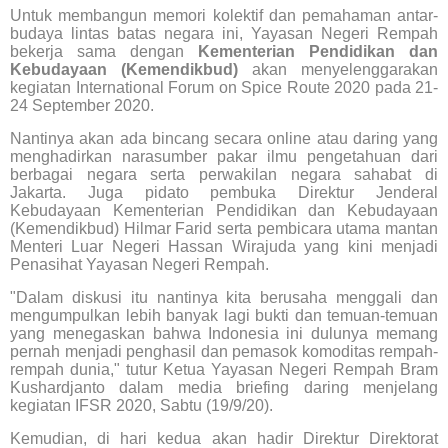
Untuk membangun memori kolektif dan pemahaman antar-
budaya lintas batas negara ini, Yayasan Negeri Rempah
bekerja sama dengan
Kementerian Pendidikan dan
Kebudayaan (Kemendikbud)
akan menyelenggarakan
kegiatan International Forum on Spice Route 2020 pada 21-
24 September 2020.
Nantinya akan ada bincang secara online atau daring yang
menghadirkan narasumber pakar ilmu pengetahuan dari
berbagai negara serta perwakilan negara sahabat di
Jakarta. Juga pidato pembuka Direktur Jenderal
Kebudayaan Kementerian Pendidikan dan Kebudayaan
(Kemendikbud) Hilmar Farid serta pembicara utama mantan
Menteri Luar Negeri Hassan Wirajuda yang kini menjadi
Penasihat Yayasan Negeri Rempah.
"Dalam diskusi itu nantinya kita berusaha menggali dan
mengumpulkan lebih banyak lagi bukti dan temuan-temuan
yang menegaskan bahwa Indonesia ini dulunya memang
pernah menjadi penghasil dan pemasok komoditas rempah-
rempah dunia," tutur Ketua Yayasan Negeri Rempah Bram
Kushardjanto dalam media briefing daring menjelang
kegiatan IFSR 2020, Sabtu (19/9/20).
Kemudian, di hari kedua akan hadir Direktur Direktorat