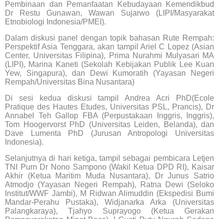
Pembinaan dan Pemanfaatan Kebudayaan Kemendikbud
Dr Restu Gunawan, Wawan Sujarwo (LIPI/Masyarakat
Etnobiologi Indonesia/PMEI).
Dalam diskusi panel dengan topik bahasan Rute Rempah:
Perspektif Asia Tenggara, akan tampil Ariel C Lopez (Asian
Center, Universitas Filipina), Prima Nurahmi Mulyasari MA
(LIPI), Marina Kaneti (Sekolah Kebijakan Publik Lee Kuan
Yew, Singapura), dan Dewi Kumoratih (Yayasan Negeri
Rempah/Universitas Bina Nusantara)
Di sesi kedua diskusi tampil Andrea Acri PhD(Ecole
Pratique des Hautes Etudes, Universitas PSL, Prancis), Dr
Annabel Teh Gallop FBA (Perpustakaan Inggris, Inggris),
Tom Hoogervorst PhD (Universitas Leiden, Belanda), dan
Dave Lumenta PhD (Jurusan Antropologi Universitas
Indonesia).
Selanjutnya di hari ketiga, tampil sebagai pembicara Letjen
TNI Purn Dr Nono Sampono (Wakil Ketua DPD RI), Kaisar
Akhir (Ketua Maritim Muda Nusantara), Dr Junus Satrio
Atmodjo (Yayasan Negeri Rempah), Ratna Dewi (Seloko
Institut/WWF Jambi), M Ridwan Alimuddin (Ekspedisi Bumi
Mandar-Perahu Pustaka), Widjanarka Arka (Universitas
Palangkaraya), Tjahyo Suprayogo (Ketua Gerakan