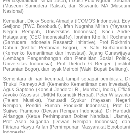
Pemasyarakatan Minat Baca), I Gusti Putu Ngurah Sedana
(Museum Samudera Raksa), dan Siswanto MA (Museum
Nasional).
Kemudian, Dicky Soeria Atmadja (ICOMOS Indonesia), Edy
Setijono (TWC Borobudur), Irfan Nugraha MHan (Yayasan
Negeri Rempah, Universitas Indonesia), Kocu Andre
Hutagalung (CEO IndonesiaRe), Ibrahim Kholilul Rochman
(Samudera Indonesia Research Initiative), Prof Rokhmin
Dahuri (Institut Pertanian Bogor), Dr Safri Burhanuddin
(Kemenko Kemaritiman dan Investasi), Jajang Gunawijaya
(Lembaga Pengembangan dan Penelitian Sosial Politik,
Universitas Indonesia), Prof Dietrich G Bengen (Institut
Pertanian Bogor), dan Isyak Meirobi (Wakil Bupati Belitung).
Sementara di hari keempat, tampil sebagai pembicara Dr
Thukul Rameyo Adi (Kemenko Kemaritiman dan Investasi),
Agus Saptono (Konsul Jenderal RI, Mumbai, India), Effiati
Aryoko (Asosiasi UMKM Kosmetik Herbal), Peter Wijayanto
(Palem Mustika), Yanuardi Syukur (Yayasan Negeri
Rempah, Pendiri Rumah Produktif Indonesia), Prof Dr
Sujiwo Pramono (Dewan Rempah Indonesia), Dr Hardadi
Airlangga (Ketua Perhimpunan Dokter Nahdlatul Ulama),
Prof Asep Suganda (Dewan Rempah Indonesia), dan
Fitriana Hayyu Arifah (Perhimpunan Masyarakat Etnobotani
Indonesia)