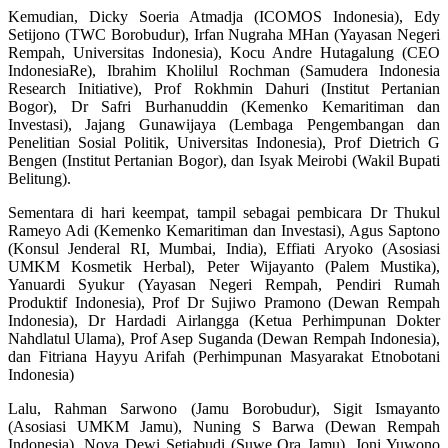
Kemudian, Dicky Soeria Atmadja (ICOMOS Indonesia), Edy
Setijono (TWC Borobudur), Irfan Nugraha MHan (Yayasan Negeri
Rempah, Universitas Indonesia), Kocu Andre Hutagalung (CEO
IndonesiaRe), Ibrahim Kholilul Rochman (Samudera Indonesia
Research Initiative), Prof Rokhmin Dahuri (Institut Pertanian
Bogor), Dr Safri Burhanuddin (Kemenko Kemaritiman dan
Investasi), Jajang Gunawijaya (Lembaga Pengembangan dan
Penelitian Sosial Politik, Universitas Indonesia), Prof Dietrich G
Bengen (Institut Pertanian Bogor), dan Isyak Meirobi (Wakil Bupati
Belitung).
Sementara di hari keempat, tampil sebagai pembicara Dr Thukul
Rameyo Adi (Kemenko Kemaritiman dan Investasi), Agus Saptono
(Konsul Jenderal RI, Mumbai, India), Effiati Aryoko (Asosiasi
UMKM Kosmetik Herbal), Peter Wijayanto (Palem Mustika),
Yanuardi Syukur (Yayasan Negeri Rempah, Pendiri Rumah
Produktif Indonesia), Prof Dr Sujiwo Pramono (Dewan Rempah
Indonesia), Dr Hardadi Airlangga (Ketua Perhimpunan Dokter
Nahdlatul Ulama), Prof Asep Suganda (Dewan Rempah Indonesia),
dan Fitriana Hayyu Arifah (Perhimpunan Masyarakat Etnobotani
Indonesia)
Lalu, Rahman Sarwono (Jamu Borobudur), Sigit Ismayanto
(Asosiasi UMKM Jamu), Nuning S Barwa (Dewan Rempah
Indonesia), Nova Dewi Setiabudi (Suwe Ora Jamu), Joni Yuwono