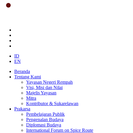
ID
EN
Beranda
Tentang Kami
Yayasan Negeri Rempah
Visi, Misi dan Nilai
Majelis Yayasan
Mitra
Kontributor & Sukarelawan
Prakarsa
Pembelajaran Publik
Pengenalan Budaya
Diplomasi Budaya
International Forum on Spice Route