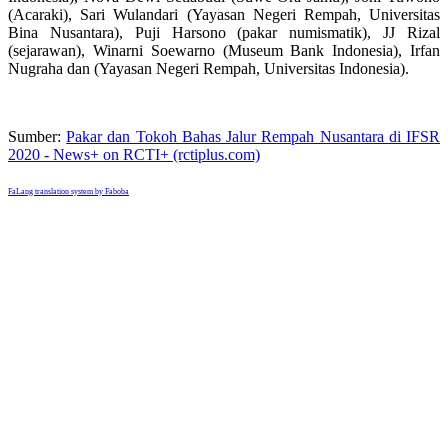
(Acaraki), Sari Wulandari (Yayasan Negeri Rempah, Universitas
Bina Nusantara), Puji Harsono (pakar numismatik), JJ Rizal
(sejarawan), Winarni Soewarno (Museum Bank Indonesia), Irfan
Nugraha dan (Yayasan Negeri Rempah, Universitas Indonesia).
Sumber:
Pakar dan Tokoh Bahas Jalur Rempah Nusantara di IFSR
2020 - News+ on RCTI+ (rctiplus.com)
FaLang translation system by Faboba