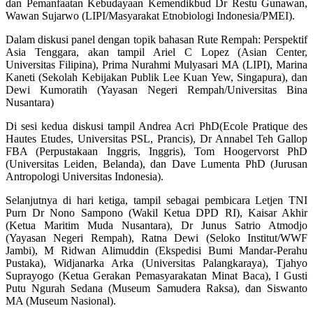
dan Pemanfaatan Kebudayaan Kemendikbud Dr Restu Gunawan,
Wawan Sujarwo (LIPI/Masyarakat Etnobiologi Indonesia/PMEI).
Dalam diskusi panel dengan topik bahasan Rute Rempah: Perspektif
Asia Tenggara, akan tampil Ariel C Lopez (Asian Center,
Universitas Filipina), Prima Nurahmi Mulyasari MA (LIPI), Marina
Kaneti (Sekolah Kebijakan Publik Lee Kuan Yew, Singapura), dan
Dewi Kumoratih (Yayasan Negeri Rempah/Universitas Bina
Nusantara)
Di sesi kedua diskusi tampil Andrea Acri PhD(Ecole Pratique des
Hautes Etudes, Universitas PSL, Prancis), Dr Annabel Teh Gallop
FBA (Perpustakaan Inggris, Inggris), Tom Hoogervorst PhD
(Universitas Leiden, Belanda), dan Dave Lumenta PhD (Jurusan
Antropologi Universitas Indonesia).
Selanjutnya di hari ketiga, tampil sebagai pembicara Letjen TNI
Purn Dr Nono Sampono (Wakil Ketua DPD RI), Kaisar Akhir
(Ketua Maritim Muda Nusantara), Dr Junus Satrio Atmodjo
(Yayasan Negeri Rempah), Ratna Dewi (Seloko Institut/WWF
Jambi), M Ridwan Alimuddin (Ekspedisi Bumi Mandar-Perahu
Pustaka), Widjanarka Arka (Universitas Palangkaraya), Tjahyo
Suprayogo (Ketua Gerakan Pemasyarakatan Minat Baca), I Gusti
Putu Ngurah Sedana (Museum Samudera Raksa), dan Siswanto
MA (Museum Nasional).