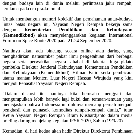
dengan budaya lain di dunia melalui perlintasan jalur rempah,
terutama pada era pra-kolonial.
Untuk membangun memori kolektif dan pemahaman antar-budaya
lintas batas negara ini, Yayasan Negeri Rempah bekerja sama
dengan
Kementerian Pendidikan dan Kebudayaan
(Kemendikbud)
akan menyelenggarakan kegiatan International
Forum on Spice Route 2020 pada 21-24 September 2020.
Nantinya akan ada bincang secara online atau daring yang
menghadirkan narasumber pakar ilmu pengetahuan dari berbagai
negara serta perwakilan negara sahabat di Jakarta. Juga pidato
pembuka Direktur Jenderal Kebudayaan Kementerian Pendidikan
dan Kebudayaan (Kemendikbud) Hilmar Farid serta pembicara
utama mantan Menteri Luar Negeri Hassan Wirajuda yang kini
menjadi Penasihat Yayasan Negeri Rempah.
"Dalam diskusi itu nantinya kita berusaha menggali dan
mengumpulkan lebih banyak lagi bukti dan temuan-temuan yang
menegaskan bahwa Indonesia ini dulunya memang pernah menjadi
penghasil dan pemasok komoditas rempah-rempah dunia," tutur
Ketua Yayasan Negeri Rempah Bram Kushardjanto dalam media
briefing daring menjelang kegiatan IFSR 2020, Sabtu (19/9/20).
Kemudian, di hari kedua akan hadir Direktur Direktorat Pembinaan