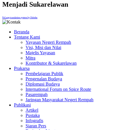
Menjadi Sukarelawan
FaLang translation system by Faboba
Beranda
Tentang Kami
Yayasan Negeri Rempah
Visi, Misi dan Nilai
Majelis Yayasan
Mitra
Kontributor & Sukarelawan
Prakarsa
Pembelajaran Publik
Pengenalan Budaya
Diplomasi Budaya
International Forum on Spice Route
Pasarempah
Jaringan Masyarakat Negeri Rempah
Publikasi
Artikel
Pustaka
Infografis
Siaran Pers