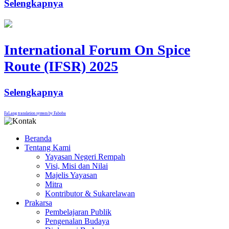
Selengkapnya
International Forum On Spice
Route (IFSR) 2025
Selengkapnya
FaLang translation system by Faboba
Beranda
Tentang Kami
Yayasan Negeri Rempah
Visi, Misi dan Nilai
Majelis Yayasan
Mitra
Kontributor & Sukarelawan
Prakarsa
Pembelajaran Publik
Pengenalan Budaya