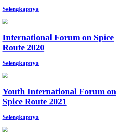
Selengkapnya
International Forum on Spice
Route 2020
Selengkapnya
Youth International Forum on
Spice Route 2021
Selengkapnya