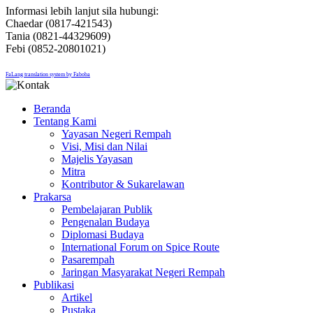
Informasi lebih lanjut sila hubungi:
Chaedar (0817-421543)
Tania (0821-44329609)
Febi (0852-20801021)
FaLang translation system by Faboba
Beranda
Tentang Kami
Yayasan Negeri Rempah
Visi, Misi dan Nilai
Majelis Yayasan
Mitra
Kontributor & Sukarelawan
Prakarsa
Pembelajaran Publik
Pengenalan Budaya
Diplomasi Budaya
International Forum on Spice Route
Pasarempah
Jaringan Masyarakat Negeri Rempah
Publikasi
Artikel
Pustaka