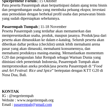
Spicepreneur Forum
| 15 Oktober
Para peserta Pasarempah akan berpartisipasi dalam ajang temu bisnis
dan pengembangan usaha yang membuka peluang ekspor, investasi
atau pemodalan dengan berbekal profil usaha dan penawaran bisnis
yang sudah dipersiapkan sebelumnya.
Pasarempah Tumpah
| 11-18 November
Peserta Pasarempah yang terdaftar akan memamerkan dan
mempresentasikan usaha, produk, maupun jasanya. Produk/jasa dari
peserta akan dimasukkan ke dalam e-katalog. Seluruh peserta akan
diberikan daftar periksa (checklist) untuk lebih memahami arena
pasar yang akan dimasuki, memahami konsumennya, dan
memahami produknya masing-masing. Memanfaatkan momentum
G20 dan pengusulan Jalur Rempah sebagai Warisan Dunia yang
diinisiasi oleh pemerintah Indonesia, Pasarempah Tumpah akan
mempromosikan aneka produk/jasa peserta Pasarempah di “
Food
and Art Festival: Rice and Spice
” bertepatan dengan KTT G20 di
Nusa Dua, Bali.
KONTAK
IG : @negerirempah
Website : www.negerirempah.org
Email :
pasarempah@gmail.com