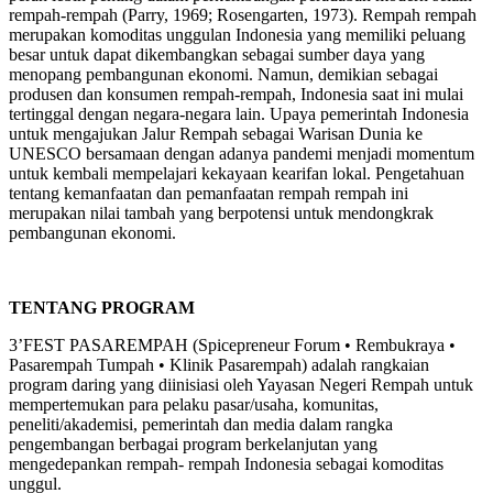
rempah-rempah (Parry, 1969; Rosengarten, 1973). Rempah rempah
merupakan komoditas unggulan Indonesia yang memiliki peluang
besar untuk dapat dikembangkan sebagai sumber daya yang
menopang pembangunan ekonomi. Namun, demikian sebagai
produsen dan konsumen rempah-rempah, Indonesia saat ini mulai
tertinggal dengan negara-negara lain. Upaya pemerintah Indonesia
untuk mengajukan Jalur Rempah sebagai Warisan Dunia ke
UNESCO bersamaan dengan adanya pandemi menjadi momentum
untuk kembali mempelajari kekayaan kearifan lokal. Pengetahuan
tentang kemanfaatan dan pemanfaatan rempah rempah ini
merupakan nilai tambah yang berpotensi untuk mendongkrak
pembangunan ekonomi.
TENTANG PROGRAM
3’FEST PASAREMPAH (Spicepreneur Forum • Rembukraya •
Pasarempah Tumpah • Klinik Pasarempah) adalah rangkaian
program daring yang diinisiasi oleh Yayasan Negeri Rempah untuk
mempertemukan para pelaku pasar/usaha, komunitas,
peneliti/akademisi, pemerintah dan media dalam rangka
pengembangan berbagai program berkelanjutan yang
mengedepankan rempah- rempah Indonesia sebagai komoditas
unggul.