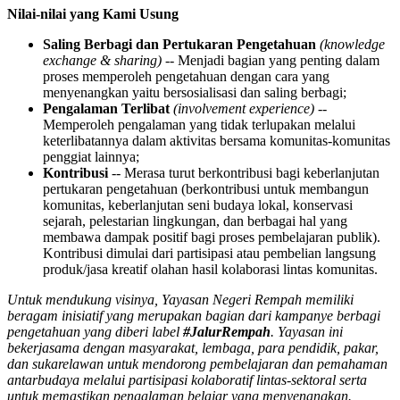
Nilai-nilai yang Kami Usung
Saling Berbagi dan Pertukaran Pengetahuan
(knowledge
exchange & sharing)
-- Menjadi bagian yang penting dalam
proses memperoleh pengetahuan dengan cara yang
menyenangkan yaitu bersosialisasi dan saling berbagi;
Pengalaman Terlibat
(involvement experience)
--
Memperoleh pengalaman yang tidak terlupakan melalui
keterlibatannya dalam aktivitas bersama komunitas-komunitas
penggiat lainnya;
Kontribusi
-- Merasa turut berkontribusi bagi keberlanjutan
pertukaran pengetahuan (berkontribusi untuk membangun
komunitas, keberlanjutan seni budaya lokal, konservasi
sejarah, pelestarian lingkungan, dan berbagai hal yang
membawa dampak positif bagi proses pembelajaran publik).
Kontribusi dimulai dari partisipasi atau pembelian langsung
produk/jasa kreatif olahan hasil kolaborasi lintas komunitas.
Untuk mendukung visinya, Yayasan Negeri Rempah memiliki
beragam inisiatif yang merupakan bagian dari kampanye berbagi
pengetahuan yang diberi label
#JalurRempah
. Yayasan ini
bekerjasama dengan masyarakat, lembaga, para pendidik, pakar,
dan sukarelawan untuk mendorong pembelajaran dan pemahaman
antarbudaya melalui partisipasi kolaboratif lintas-sektoral serta
untuk memastikan pengalaman belajar yang menyenangkan.