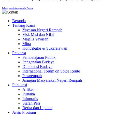
FaLang translation system by Faboba
Beranda
Tentang Kami
Yayasan Negeri Rempah
Visi, Misi dan Nilai
Majelis Yayasan
Mitra
Kontributor & Sukarelawan
Prakarsa
Pembelajaran Publik
Pengenalan Budaya
Diplomasi Budaya
International Forum on Spice Route
Pasarempah
Jaringan Masyarakat Negeri Rempah
Publikasi
Artikel
Pustaka
Infografis
Siaran Pers
Berita dan Liputan
Arsip Program