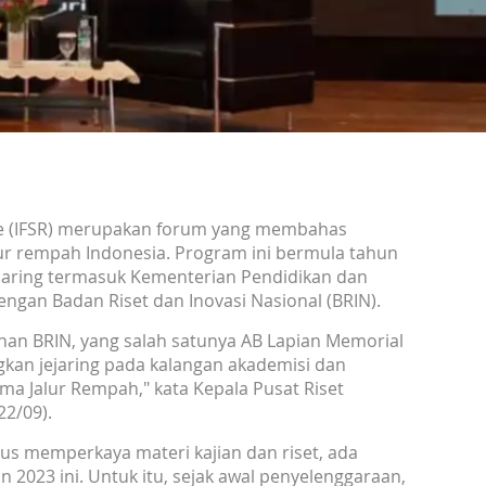
te (IFSR) merupakan forum yang membahas
alur rempah Indonesia. Program ini bermula tahun
ejaring termasuk Kementerian Pendidikan dan
engan Badan Riset dan Inovasi Nasional (BRIN).
hunan BRIN, yang salah satunya AB Lapian Memorial
gkan jejaring pada kalangan akademisi dan
a Jalur Rempah," kata Kepala Pusat Riset
22/09).
rus memperkaya materi kajian dan riset, ada
 2023 ini. Untuk itu, sejak awal penyelenggaraan,