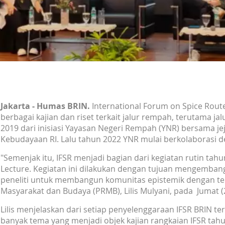
Jakarta - Humas BRIN.
International Forum on Spice Rou
berbagai kajian dan riset terkait jalur rempah, terutama j
2019 dari inisiasi Yayasan Negeri Rempah (YNR) bersama j
Kebudayaan RI. Lalu tahun 2022 YNR mulai berkolaborasi d
"Semenjak itu, IFSR menjadi bagian dari kegiatan rutin ta
Lecture. Kegiatan ini dilakukan dengan tujuan mengemban
peneliti untuk membangun komunitas epistemik dengan tem
Masyarakat dan Budaya (PRMB), Lilis Mulyani, pada Jumat (
Lilis menjelaskan dari setiap penyelenggaraan IFSR BRIN te
banyak tema yang menjadi objek kajian rangkaian IFSR tahun