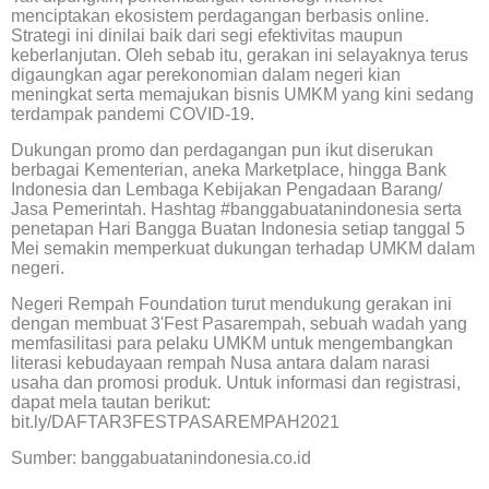
menciptakan ekosistem perdagangan berbasis online.
Strategi ini dinilai baik dari segi efektivitas maupun
keberlanjutan. Oleh sebab itu, gerakan ini selayaknya terus
digaungkan agar perekonomian dalam negeri kian
meningkat serta memajukan bisnis UMKM yang kini sedang
terdampak pandemi COVID-19.
Dukungan promo dan perdagangan pun ikut diserukan
berbagai Kementerian, aneka Marketplace, hingga Bank
Indonesia dan Lembaga Kebijakan Pengadaan Barang/
Jasa Pemerintah. Hashtag #banggabuatanindonesia serta
penetapan Hari Bangga Buatan Indonesia setiap tanggal 5
Mei semakin memperkuat dukungan terhadap UMKM dalam
negeri.
Negeri Rempah Foundation turut mendukung gerakan ini
dengan membuat 3'Fest Pasarempah, sebuah wadah yang
memfasilitasi para pelaku UMKM untuk mengembangkan
literasi kebudayaan rempah Nusa antara dalam narasi
usaha dan promosi produk. Untuk informasi dan registrasi,
dapat mela tautan berikut:
bit.ly/DAFTAR3FESTPASAREMPAH2021
Sumber: banggabuatanindonesia.co.id