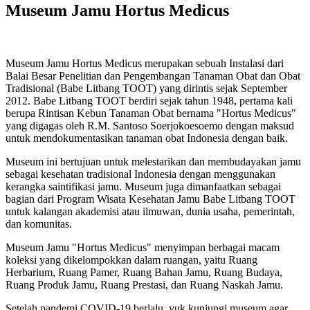
Museum Jamu Hortus Medicus
Museum Jamu Hortus Medicus merupakan sebuah Instalasi dari
Balai Besar Penelitian dan Pengembangan Tanaman Obat dan Obat
Tradisional (Babe Litbang TOOT) yang dirintis sejak September
2012. Babe Litbang TOOT berdiri sejak tahun 1948, pertama kali
berupa Rintisan Kebun Tanaman Obat bernama "Hortus Medicus"
yang digagas oleh R.M. Santoso Soerjokoesoemo dengan maksud
untuk mendokumentasikan tanaman obat Indonesia dengan baik.
Museum ini bertujuan untuk melestarikan dan membudayakan jamu
sebagai kesehatan tradisional Indonesia dengan menggunakan
kerangka saintifikasi jamu. Museum juga dimanfaatkan sebagai
bagian dari Program Wisata Kesehatan Jamu Babe Litbang TOOT
untuk kalangan akademisi atau ilmuwan, dunia usaha, pemerintah,
dan komunitas.
Museum Jamu "Hortus Medicus" menyimpan berbagai macam
koleksi yang dikelompokkan dalam ruangan, yaitu Ruang
Herbarium, Ruang Pamer, Ruang Bahan Jamu, Ruang Budaya,
Ruang Produk Jamu, Ruang Prestasi, dan Ruang Naskah Jamu.
Setelah pandemi COVID-19 berlalu, yuk kunjungi museum agar