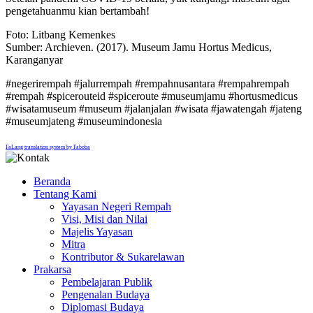
pengetahuanmu kian bertambah!
Foto: Litbang Kemenkes
Sumber: Archieven. (2017). Museum Jamu Hortus Medicus,
Karanganyar
#negerirempah #jalurrempah #rempahnusantara #rempahrempah
#rempah #spicerouteid #spiceroute #museumjamu #hortusmedicus
#wisatamuseum #museum #jalanjalan #wisata #jawatengah #jateng
#museumjateng #museumindonesia
FaLang translation system by Faboba
Beranda
Tentang Kami
Yayasan Negeri Rempah
Visi, Misi dan Nilai
Majelis Yayasan
Mitra
Kontributor & Sukarelawan
Prakarsa
Pembelajaran Publik
Pengenalan Budaya
Diplomasi Budaya