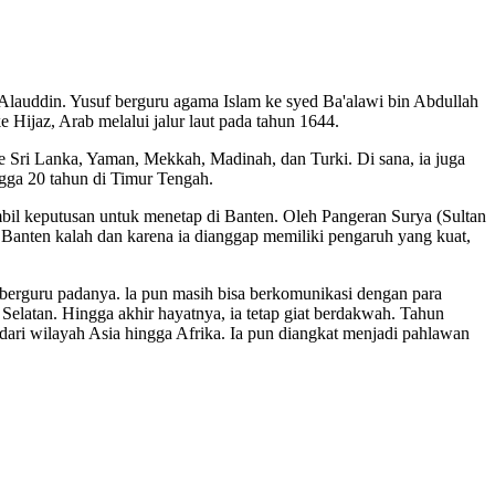
Alauddin. Yusuf berguru agama Islam ke syed Ba'alawi bin Abdullah
ijaz, Arab melalui jalur laut pada tahun 1644.
ke Sri Lanka, Yaman, Mekkah, Madinah, dan Turki. Di sana, ia juga
ngga 20 tahun di Timur Tengah.
l keputusan untuk menetap di Banten. Oleh Pangeran Surya (Sultan
 Banten kalah dan karena ia dianggap memiliki pengaruh yang kuat,
berguru padanya. la pun masih bisa berkomunikasi dengan para
 Selatan. Hingga akhir hayatnya, ia tetap giat berdakwah. Tahun
ari wilayah Asia hingga Afrika. Ia pun diangkat menjadi pahlawan