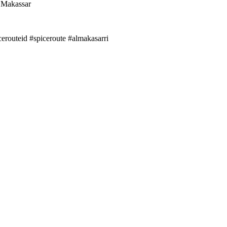
 Makassar
routeid #spiceroute #almakasarri