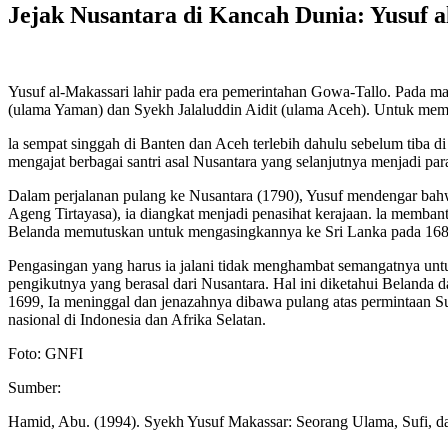
Jejak Nusantara di Kancah Dunia: Yusuf a
Yusuf al-Makassari lahir pada era pemerintahan Gowa-Tallo. Pada m
(ulama Yaman) dan Syekh Jalaluddin Aidit (ulama Aceh). Untuk memp
la sempat singgah di Banten dan Aceh terlebih dahulu sebelum tiba d
mengajat berbagai santri asal Nusantara yang selanjutnya menjadi pa
Dalam perjalanan pulang ke Nusantara (1790), Yusuf mendengar ba
Ageng Tirtayasa), ia diangkat menjadi penasihat kerajaan. la memba
Belanda memutuskan untuk mengasingkannya ke Sri Lanka pada 168
Pengasingan yang harus ia jalani tidak menghambat semangatnya unt
pengikutnya yang berasal dari Nusantara. Hal ini diketahui Belanda d
1699, Ia meninggal dan jenazahnya dibawa pulang atas permintaan S
nasional di Indonesia dan Afrika Selatan.
Foto: GNFI
Sumber:
Hamid, Abu. (1994). Syekh Yusuf Makassar: Seorang Ulama, Sufi, da