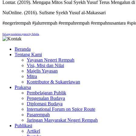
Lontar. (2019). Mengapa Mitos Soal Syekh Yusuf Terus Mengalun di
NuOnline. (2016). Sufisme Syekh Yusuf al-Makassari
#negerirempah #jalurrempah #rempahrempah #rempahnusantara #spice
FaLang translation system by Faboba
Beranda
Tentang Kami
Yayasan Negeri Rempah
Visi, Misi dan Nilai
Majelis Yayasan
Mitra
Kontributor & Sukarelawan
Prakarsa
Pembelajaran Publik
Pengenalan Budaya
Diplomasi Budaya
International Forum on Spice Route
Pasarempah
Jaringan Masyarakat Negeri Rempah
Publikasi
Artikel