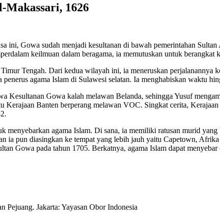
l-Makassari, 1626
asa ini, Gowa sudah menjadi kesultanan di bawah pemerintahan Sultan 
erdalam keilmuan dalam beragama, ia memutuskan untuk berangkat ke H
i Timur Tengah. Dari kedua wilayah ini, ia meneruskan perjalanannya 
ra penerus agama Islam di Sulawesi selatan. Ia menghabiskan waktu hi
hwa Kesultanan Gowa kalah melawan Belanda, sehingga Yusuf mengambi
ntu Kerajaan Banten berperang melawan VOC. Singkat cerita, Kerajaan
2.
uk menyebarkan agama Islam. Di sana, ia memiliki ratusan murid yang 
an ia pun diasingkan ke tempat yang lebih jauh yaitu Capetown, Afrika
ultan Gowa pada tahun 1705. Berkatnya, agama Islam dapat menyebar d
n Pejuang. Jakarta: Yayasan Obor Indonesia