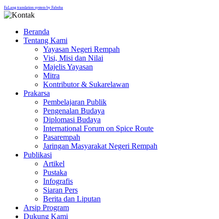
FaLang translation system by Faboba
Beranda
Tentang Kami
Yayasan Negeri Rempah
Visi, Misi dan Nilai
Majelis Yayasan
Mitra
Kontributor & Sukarelawan
Prakarsa
Pembelajaran Publik
Pengenalan Budaya
Diplomasi Budaya
International Forum on Spice Route
Pasarempah
Jaringan Masyarakat Negeri Rempah
Publikasi
Artikel
Pustaka
Infografis
Siaran Pers
Berita dan Liputan
Arsip Program
Dukung Kami