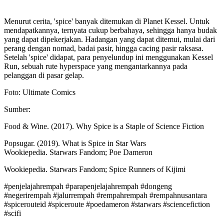
Menurut cerita, 'spice' banyak ditemukan di Planet Kessel. Untuk
mendapatkannya, ternyata cukup berbahaya, sehingga hanya budak
yang dapat dipekerjakan. Hadangan yang dapat ditemui, mulai dari
perang dengan nomad, badai pasir, hingga cacing pasir raksasa.
Setelah 'spice' didapat, para penyelundup ini menggunakan Kessel
Run, sebuah rute hyperspace yang mengantarkannya pada
pelanggan di pasar gelap.
Foto: Ultimate Comics
Sumber:
Food & Wine. (2017). Why Spice is a Staple of Science Fiction
Popsugar. (2019). What is Spice in Star Wars
Wookiepedia. Starwars Fandom; Poe Dameron
Wookiepedia. Starwars Fandom; Spice Runners of Kijimi
#penjelajahrempah #parapenjelajahrempah #dongeng
#negerirempah #jalurrempah #rempahrempah #rempahnusantara
#spicerouteid #spiceroute #poedameron #starwars #sciencefiction
#scifi