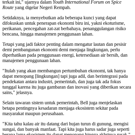
terkait ini," ujarnya dalam
Youth International Forum on Spice
Route
yang digelar Negeri Rempah.
Setidaknya, ia menyebutkan ada beberapa kunci yang dapat
difokuskan untuk penerapan ekonomi biru ini, yakni ekoturisme,
perikanan, pencegahan zat-zat berbahaya, penanggulangan risiko
bencana, hingga manajemen penggunaan lahan.
Tetapi yang jadi faktor penting dalam mengatur lautan dan pesisir
demi pembangunan ekonomi demi menjaga lingkungan, perlu
diperhatikan pada penggunaan energi, ketersediaan air bersih, dan
manajemen penggunaan lahan.
"Itulah yang akan membangun pertumbuhan ekonomi, tak hanya
dapat menopang [lingkungan] tapi juga adil, dan berintegrasi pada
pendekatan antara industri, pemerintah, dan juga tak ada fokus
tunggal karena itu juga gambaran dan inovasi yang diberikan secara
sains," jelasnya.
Selain tawaran sistem untuk pemerintah, Bell juga menjelaskan
betapa pentingnya kesadaran menjaga ekosistem sekitar pada
masyarakat maupun perusahaan.
"Kita tahu kalau air itu datang dari hujan turun di gunung, mengisi
sungai, dan banyak manfaat. Tapi kita juga harus sadar juga seperti
berapa lama ekosistem itu dapat menopang hingga akhrinya rusak,"