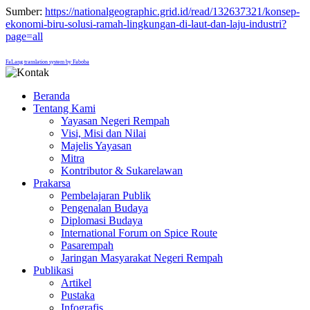
Sumber:
https://nationalgeographic.grid.id/read/132637321/konsep-
ekonomi-biru-solusi-ramah-lingkungan-di-laut-dan-laju-industri?
page=all
FaLang translation system by Faboba
Beranda
Tentang Kami
Yayasan Negeri Rempah
Visi, Misi dan Nilai
Majelis Yayasan
Mitra
Kontributor & Sukarelawan
Prakarsa
Pembelajaran Publik
Pengenalan Budaya
Diplomasi Budaya
International Forum on Spice Route
Pasarempah
Jaringan Masyarakat Negeri Rempah
Publikasi
Artikel
Pustaka
Infografis