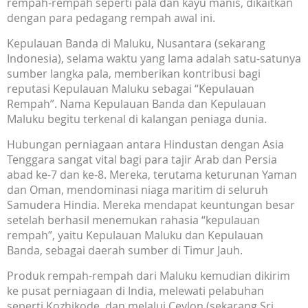
rempah-rempah seperti pala dan kayu manis, dikaitkan
dengan para pedagang rempah awal ini.
Kepulauan Banda di Maluku, Nusantara (sekarang
Indonesia), selama waktu yang lama adalah satu-satunya
sumber langka pala, memberikan kontribusi bagi
reputasi Kepulauan Maluku sebagai “Kepulauan
Rempah”. Nama Kepulauan Banda dan Kepulauan
Maluku begitu terkenal di kalangan peniaga dunia.
Hubungan perniagaan antara Hindustan dengan Asia
Tenggara sangat vital bagi para tajir Arab dan Persia
abad ke-7 dan ke-8. Mereka, terutama keturunan Yaman
dan Oman, mendominasi niaga maritim di seluruh
Samudera Hindia. Mereka mendapat keuntungan besar
setelah berhasil menemukan rahasia “kepulauan
rempah”, yaitu Kepulauan Maluku dan Kepulauan
Banda, sebagai daerah sumber di Timur Jauh.
Produk rempah-rempah dari Maluku kemudian dikirim
ke pusat perniagaan di India, melewati pelabuhan
seperti Kozhikode, dan melalui Ceylon (sekarang Sri