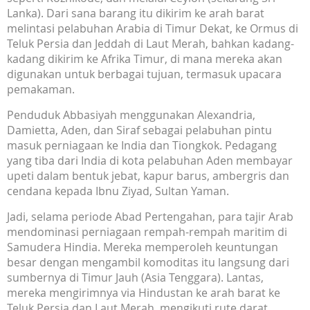
Lanka). Dari sana barang itu dikirim ke arah barat
melintasi pelabuhan Arabia di Timur Dekat, ke Ormus di
Teluk Persia dan Jeddah di Laut Merah, bahkan kadang-
kadang dikirim ke Afrika Timur, di mana mereka akan
digunakan untuk berbagai tujuan, termasuk upacara
pemakaman.
Penduduk Abbasiyah menggunakan Alexandria,
Damietta, Aden, dan Siraf sebagai pelabuhan pintu
masuk perniagaan ke India dan Tiongkok. Pedagang
yang tiba dari India di kota pelabuhan Aden membayar
upeti dalam bentuk jebat, kapur barus, ambergris dan
cendana kepada Ibnu Ziyad, Sultan Yaman.
Jadi, selama periode Abad Pertengahan, para tajir Arab
mendominasi perniagaan rempah-rempah maritim di
Samudera Hindia. Mereka memperoleh keuntungan
besar dengan mengambil komoditas itu langsung dari
sumbernya di Timur Jauh (Asia Tenggara). Lantas,
mereka mengirimnya via Hindustan ke arah barat ke
Teluk Persia dan Laut Merah, mengikuti rute darat