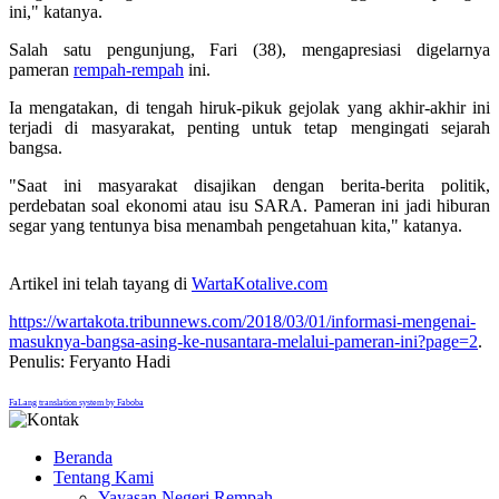
ini," katanya.
Salah satu pengunjung, Fari (38), mengapresiasi digelarnya
pameran
rempah-rempah
ini.
Ia mengatakan, di tengah hiruk-pikuk gejolak yang akhir-akhir ini
terjadi di masyarakat, penting untuk tetap mengingati sejarah
bangsa.
"Saat ini masyarakat disajikan dengan berita-berita politik,
perdebatan soal ekonomi atau isu SARA. Pameran ini jadi hiburan
segar yang tentunya bisa menambah pengetahuan kita," katanya.
Artikel ini telah tayang di
WartaKotalive.com
https://wartakota.tribunnews.com/2018/03/01/informasi-mengenai-
masuknya-bangsa-asing-ke-nusantara-melalui-pameran-ini?page=2
.
Penulis: Feryanto Hadi
FaLang translation system by Faboba
Beranda
Tentang Kami
Yayasan Negeri Rempah