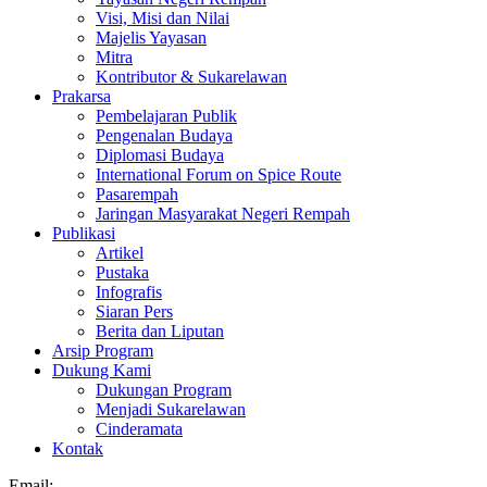
Visi, Misi dan Nilai
Majelis Yayasan
Mitra
Kontributor & Sukarelawan
Prakarsa
Pembelajaran Publik
Pengenalan Budaya
Diplomasi Budaya
International Forum on Spice Route
Pasarempah
Jaringan Masyarakat Negeri Rempah
Publikasi
Artikel
Pustaka
Infografis
Siaran Pers
Berita dan Liputan
Arsip Program
Dukung Kami
Dukungan Program
Menjadi Sukarelawan
Cinderamata
Kontak
Email: