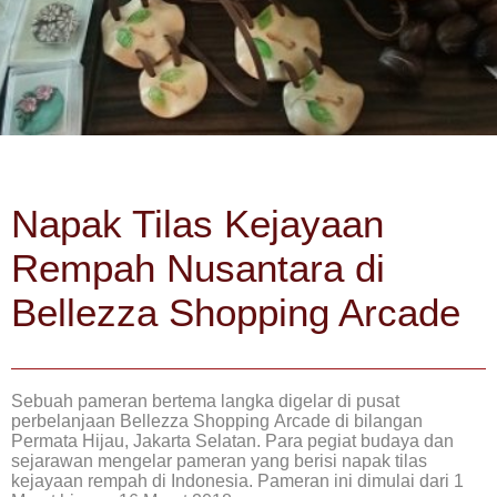
Napak Tilas Kejayaan
Rempah Nusantara di
Bellezza Shopping Arcade
Sebuah pameran bertema langka digelar di pusat
perbelanjaan Bellezza Shopping Arcade di bilangan
Permata Hijau, Jakarta Selatan. Para pegiat budaya dan
sejarawan mengelar pameran yang berisi napak tilas
kejayaan rempah di Indonesia. Pameran ini dimulai dari 1