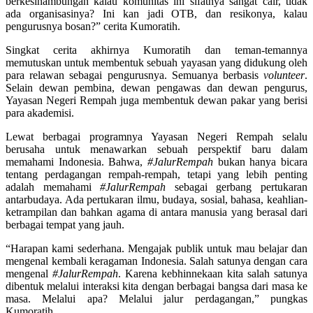
berkesinambungan kalau komunitas ini sifatnya sangat cair, tidak
ada organisasinya? Ini kan jadi OTB, dan resikonya, kalau
pengurusnya bosan?” cerita Kumoratih.
Singkat cerita akhirnya Kumoratih dan teman-temannya
memutuskan untuk membentuk sebuah yayasan yang didukung oleh
para relawan sebagai pengurusnya. Semuanya berbasis
volunteer
.
Selain dewan pembina, dewan pengawas dan dewan pengurus,
Yayasan Negeri Rempah juga membentuk dewan pakar yang berisi
para akademisi.
Lewat berbagai programnya Yayasan Negeri Rempah selalu
berusaha untuk menawarkan sebuah perspektif baru dalam
memahami Indonesia. Bahwa,
#JalurRempah
bukan hanya bicara
tentang perdagangan rempah-rempah, tetapi yang lebih penting
adalah memahami
#JalurRempah
sebagai gerbang pertukaran
antarbudaya. Ada pertukaran ilmu, budaya, sosial, bahasa, keahlian-
ketrampilan dan bahkan agama di antara manusia yang berasal dari
berbagai tempat yang jauh.
“Harapan kami sederhana. Mengajak publik untuk mau belajar dan
mengenal kembali keragaman Indonesia. Salah satunya dengan cara
mengenal
#JalurRempah
. Karena kebhinnekaan kita salah satunya
dibentuk melalui interaksi kita dengan berbagai bangsa dari masa ke
masa. Melalui apa? Melalui jalur perdagangan,” pungkas
Kumoratih.