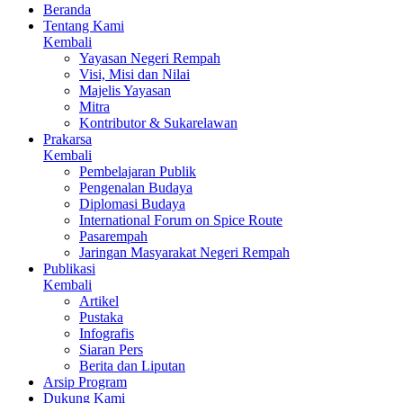
Beranda
Tentang Kami
Kembali
Yayasan Negeri Rempah
Visi, Misi dan Nilai
Majelis Yayasan
Mitra
Kontributor & Sukarelawan
Prakarsa
Kembali
Pembelajaran Publik
Pengenalan Budaya
Diplomasi Budaya
International Forum on Spice Route
Pasarempah
Jaringan Masyarakat Negeri Rempah
Publikasi
Kembali
Artikel
Pustaka
Infografis
Siaran Pers
Berita dan Liputan
Arsip Program
Dukung Kami