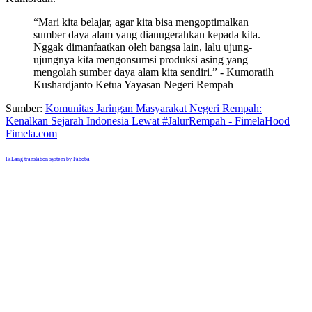
“Mari kita belajar, agar kita bisa mengoptimalkan
sumber daya alam yang dianugerahkan kepada kita.
Nggak dimanfaatkan oleh bangsa lain, lalu ujung-
ujungnya kita mengonsumsi produksi asing yang
mengolah sumber daya alam kita sendiri.” - Kumoratih
Kushardjanto Ketua Yayasan Negeri Rempah
Sumber:
Komunitas Jaringan Masyarakat Negeri Rempah:
Kenalkan Sejarah Indonesia Lewat #JalurRempah - FimelaHood
Fimela.com
FaLang translation system by Faboba