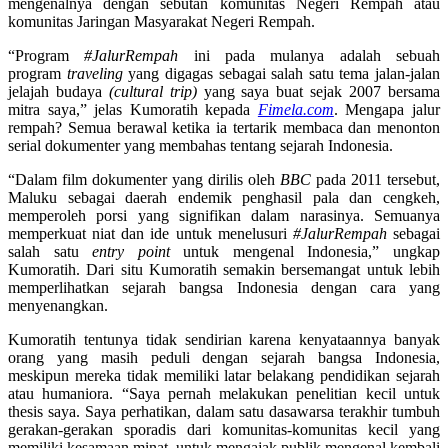
mengenalnya dengan sebutan komunitas Negeri Rempah atau
komunitas Jaringan Masyarakat Negeri Rempah.
“Program
#JalurRempah
ini pada mulanya adalah sebuah
program
traveling
yang digagas sebagai salah satu tema jalan-jalan
jelajah budaya
(cultural trip)
yang saya buat sejak 2007 bersama
mitra saya,” jelas Kumoratih kepada
Fimela.com
. Mengapa jalur
rempah? Semua berawal ketika ia tertarik membaca dan menonton
serial dokumenter yang membahas tentang sejarah Indonesia.
“Dalam film dokumenter yang dirilis oleh
BBC
pada 2011 tersebut,
Maluku sebagai daerah endemik penghasil pala dan cengkeh,
memperoleh porsi yang signifikan dalam narasinya. Semuanya
memperkuat niat dan ide untuk menelusuri
#JalurRempah
sebagai
salah satu
entry point
untuk mengenal Indonesia,” ungkap
Kumoratih. Dari situ Kumoratih semakin bersemangat untuk lebih
memperlihatkan sejarah bangsa Indonesia dengan cara yang
menyenangkan.
Kumoratih tentunya tidak sendirian karena kenyataannya banyak
orang yang masih peduli dengan sejarah bangsa Indonesia,
meskipun mereka tidak memiliki latar belakang pendidikan sejarah
atau humaniora. “Saya pernah melakukan penelitian kecil untuk
thesis saya. Saya perhatikan, dalam satu dasawarsa terakhir tumbuh
gerakan-gerakan sporadis dari komunitas-komunitas kecil yang
memiliki kesamaan minat, untuk mengajak publik mengenal kembali