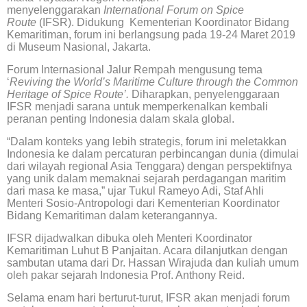
menyelenggarakan
International Forum on Spice
Route
(IFSR). Didukung Kementerian Koordinator Bidang
Kemaritiman, forum ini berlangsung pada 19-24 Maret 2019
di Museum Nasional, Jakarta.
Forum Internasional Jalur Rempah mengusung tema
‘
Reviving the World’s Maritime Culture through the Common
Heritage of Spice Route’.
Diharapkan, penyelenggaraan
IFSR menjadi sarana untuk memperkenalkan kembali
peranan penting Indonesia dalam skala global.
“Dalam konteks yang lebih strategis, forum ini meletakkan
Indonesia ke dalam percaturan perbincangan dunia (dimulai
dari wilayah regional Asia Tenggara) dengan perspektifnya
yang unik dalam memaknai sejarah perdagangan maritim
dari masa ke masa,” ujar Tukul Rameyo Adi, Staf Ahli
Menteri Sosio-Antropologi dari Kementerian Koordinator
Bidang Kemaritiman dalam keterangannya.
IFSR dijadwalkan dibuka oleh Menteri Koordinator
Kemaritiman Luhut B Panjaitan. Acara dilanjutkan dengan
sambutan utama dari Dr. Hassan Wirajuda dan kuliah umum
oleh pakar sejarah Indonesia Prof. Anthony Reid.
Selama enam hari berturut-turut, IFSR akan menjadi forum