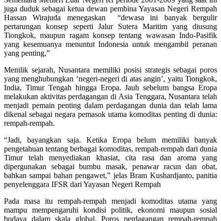
juga duduk sebagai ketua dewan pembina Yayasan Negeri Rempah
Hassan Wirajuda menegaskan “dewasa ini banyak bergulir
pertarungan konsep seperti Jalur Sutera Maritim yang diusung
Tiongkok, maupun ragam konsep tentang wawasan Indo-Pasifik
yang kesemuanya menuntut Indonesia untuk mengambil peranan
yang penting,”
Menilik sejarah, Nusantara memiliki posisi strategis sebagai poros
yang menghubungkan ‘negeri-negeri di atas angin’, yaitu Tiongkok,
India, Timur Tengah hingga Eropa. Jauh sebelum bangsa Eropa
melakukan aktivitas perdagangan di Asia Tenggara, Nusantara telah
menjadi pemain penting dalam perdagangan dunia dan telah lama
dikenal sebagai negara pemasok utama komoditas penting di dunia:
rempah-rempah.
“Jadi, bayangkan saja. Ketika Eropa belum memiliki banyak
pengetahuan tentang berbagai komoditas, rempah-rempah dari dunia
Timur telah menyediakan khasiat, cita rasa dan aroma yang
dipergunakan sebagai bumbu masak, penawar racun dan obat,
bahkan sampai bahan pengawet,” jelas Bram Kushardjanto, panitia
penyelenggara IFSR dari Yayasan Negeri Rempah
Pada masa itu rempah-rempah menjadi komoditas utama yang
mampu mempengaruhi kondisi politik, ekonomi maupun sosial
budaya dalam skala global. Poros perdagangan rempah-rempah