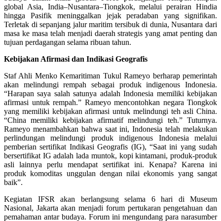
global Asia, India–Nusantara–Tiongkok, melalui perairan Hindia
hingga Pasifik meninggalkan jejak peradaban yang signifikan.
Terletak di sepanjang jalur maritim tersibuk di dunia, Nusantara dari
masa ke masa telah menjadi daerah strategis yang amat penting dan
tujuan perdagangan selama ribuan tahun.
Kebijakan Afirmasi dan Indikasi Geografis
Staf Ahli Menko Kemaritiman Tukul Rameyo berharap pemerintah
akan melindungi rempah sebagai produk indigenous Indonesia.
“Harapan saya salah satunya adalah Indonesia memiliki kebijakan
afirmasi untuk rempah.” Rameyo mencontohkan negara Tiongkok
yang memiliki kebijakan afirmasi untuk melindungi teh asli China.
“China memiliki kebijakan afirmatif melindungi teh.” Tuturnya.
Rameyo menambahkan bahwa saat ini, Indonesia telah melakukan
perlindungan melindungi produk indigenous Indonesia melalui
pemberian sertifikat Indikasi Geografis (IG), “Saat ini yang sudah
bersertifikat IG adalah lada muntok, kopi kintamani, produk-produk
asli lainnya perlu mendapat sertifikat ini. Kenapa? Karena ini
produk komoditas unggulan dengan nilai ekonomis yang sangat
baik”.
Kegiatan
IFSR
akan berlangsung selama 6 hari di Museum
Nasional, Jakarta
akan menjadi forum pertukaran pengetahuan dan
pemahaman antar budaya
. Forum ini
mengundang para narasumber