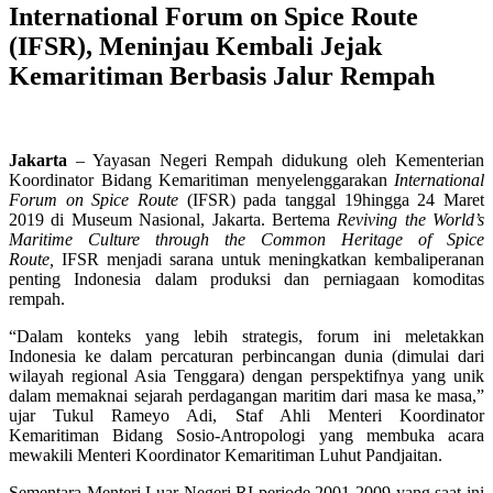
International Forum on Spice Route
(IFSR), Meninjau Kembali Jejak
Kemaritiman Berbasis Jalur Rempah
Jakarta
– Yayasan Negeri Rempah
didukung oleh
Kementerian
Koordinator Bidang Kemaritiman menyelenggarakan
International
Forum on Spice Route
(IFSR) pada
tanggal
19
hingga
24 Maret
2019 di
Museum Nasional,
Jakarta.
Bertema
Reviving the World’s
Maritime Culture through the Common Heritage of Spice
Route,
IFSR menjadi sarana untuk
meningkatkan kembali
peranan
penting Indonesia dalam
produksi dan perniagaan komoditas
rempah.
“Dalam konteks yang lebih strategis, forum ini meletakkan
Indonesia ke dalam percaturan perbincangan dunia (dimulai dari
wilayah regional Asia Tenggara) dengan perspektifnya yang unik
dalam memaknai sejarah perdagangan maritim dari masa ke masa,”
ujar Tukul Rameyo Adi, Staf Ahli Menteri
Koordinator
Kemaritiman Bidang
Sosio-Antropologi
yang membuka acara
mewakili Menteri Koordinator Kemaritiman Luhut Pandjaitan.
Sementara Menteri Luar Negeri RI periode 2001-2009 yang saat ini