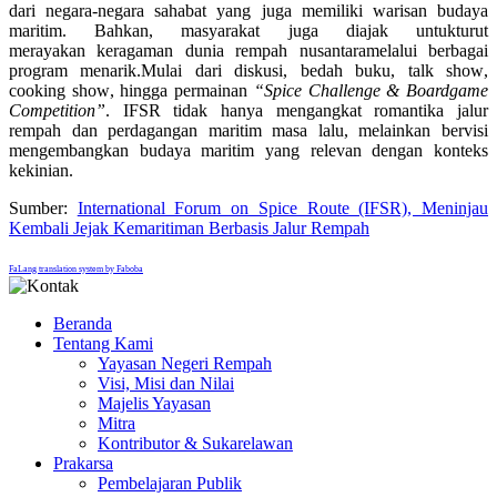
dari negara-negara sahabat yang juga memiliki warisan budaya
maritim
. Bahkan, m
asyarakat
juga diajak untuk
turut
merayakan
keragaman dunia rempah nusantara
melalui
berbagai
program menarik.
Mulai dari diskusi
,
bedah buku, talk show
,
cooking show
, hingga permainan
“Spice Challenge & Boardgame
Competition”
.
IFSR tidak hanya mengangkat romantika
jalur
rempah dan perdagangan maritim
masa lalu, melainkan bervisi
mengembangkan budaya maritim
yang relevan dengan konteks
kekinian.
Sumber:
International Forum on Spice Route (IFSR), Meninjau
Kembali Jejak Kemaritiman Berbasis Jalur Rempah
FaLang translation system by Faboba
Beranda
Tentang Kami
Yayasan Negeri Rempah
Visi, Misi dan Nilai
Majelis Yayasan
Mitra
Kontributor & Sukarelawan
Prakarsa
Pembelajaran Publik