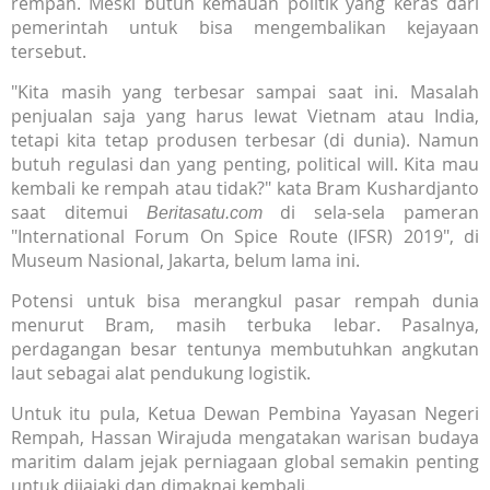
rempah. Meski butuh kemauan politik yang keras dari
pemerintah untuk bisa mengembalikan kejayaan
tersebut.
"Kita masih yang terbesar sampai saat ini. Masalah
penjualan saja yang harus lewat Vietnam atau India,
tetapi kita tetap produsen terbesar (di dunia). Namun
butuh regulasi dan yang penting, political will. Kita mau
kembali ke rempah atau tidak?" kata Bram Kushardjanto
saat ditemui
di sela-sela pameran
Beritasatu.com
"International Forum On Spice Route (IFSR) 2019", di
Museum Nasional, Jakarta, belum lama ini.
Potensi untuk bisa merangkul pasar rempah dunia
menurut Bram, masih terbuka lebar. Pasalnya,
perdagangan besar tentunya membutuhkan angkutan
laut sebagai alat pendukung logistik.
Untuk itu pula, Ketua Dewan Pembina Yayasan Negeri
Rempah, Hassan Wirajuda mengatakan warisan budaya
maritim dalam jejak perniagaan global semakin penting
untuk dijajaki dan dimaknai kembali.