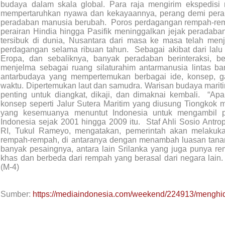
budaya dalam skala global. Para raja mengirim ekspedis
mempertaruhkan nyawa dan kekayaannya, perang demi peran
peradaban manusia berubah. Poros perdagangan rempah-remp
perairan Hindia hingga Pasifik meninggalkan jejak peradaban 
tersibuk di dunia, Nusantara dari masa ke masa telah menj
perdagangan selama ribuan tahun. Sebagai akibat dari lalu l
Eropa, dan sebaliknya, banyak peradaban berinteraksi, b
menjelma sebagai ruang silaturahim antarmanusia lintas 
antarbudaya yang mempertemukan berbagai ide, konsep, g
waktu. Dipertemukan laut dan samudra. Warisan budaya mariti
penting untuk diangkat, dikaji, dan dimaknai kembali. “Apa
konsep seperti Jalur Sutera Maritim yang diusung Tiongkok
yang kesemuanya menuntut Indonesia untuk mengambil pe
Indonesia sejak 2001 hingga 2009 itu. Staf Ahli Sosio Antro
RI, Tukul Rameyo, mengatakan, pemerintah akan melakuk
rempah-rempah, di antaranya dengan menambah luasan tan
banyak pesaingnya, antara lain Srilanka yang juga punya rem
khas dan berbeda dari rempah yang berasal dari negara lain.
(M-4)
Sumber:
https://mediaindonesia.com/weekend/224913/menghi