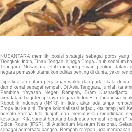
NUSANTARA memiliki posisi strategis sebagai poros yang me
Tiongkok, India, Timur Tengah, hingga Eropa. Jauh sebelum b
Tenggara, Nusantara telah menjadi pemain penting dalam 
negara pemasok utama komoditas penting di dunia, yakni re
Diperkirakan dalam perjalanan waktu dan pada skala dunia, 
dan dikenal sebagai rempah. Di Asia Tenggara, jumlah tanam
Pembina Yayasan Negeri Rempah, Bram Kushardjanto,
mendalam bagi terciptanya negara Indonesia. Indonesia ti
Republik Indonesia (NKRI) ini tidak akan ada tanpa remp
Eropa itu ke sini. Tanpa kolonialisasi terjadi, kita tetap jadi 
bersatu karena kita dijajah dan memutuskan mendirikan n
kesatuan. Kita sangat berutang budi pada rempah-rempah,” pa
Spice Route (IFSR), di Auditorium Museum Nasional, Selas
sebagai pemersatu bangsa. Rempah-rempah juga merupakan ko