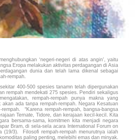
nghubungkan ‘ne­geri-negeri di atas angin’, yaitu
angsa Eropa melakukan aktivitas perdagangan di Asia
perdagangan dunia dan telah lama dikenal sebagai
mpah-rempah.
sekitar 400-500 spesies tanam­n telah dipergunakan
an rempah mendekati 275 spesies. Pendiri sekaligus
 mengatakan, rempah-rempah punya makna yang
dak akan ada tanpa rempah-rempah. Negara Kesatuan
ah-rempah. “Karena rempah-rempah, bangsa-bangsa
Kerajaan Ternate, Tidore, dan kerajaan kecil-kecil. Kita
egara bersama-sama, komitmen kita menjadi negara
par Bram, di sela-sela acara International Forum on
a (19/3). Filosofi rempah-rempah menurutnya ialah
moditas paling penting, melebihi emas dan minyak.