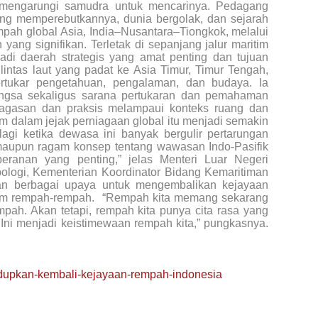
i mengarungi samudra untuk mencarinya. Pedagang
g memperebutkannya, dunia bergolak, dan sejarah
ah global Asia, India–Nusantara–Tiongkok, melalui
yang signifikan. Terletak di sepanjang jalur maritim
adi daerah strategis yang amat penting dan tujuan
intas laut yang padat ke Asia Timur, Timur Tengah,
ertukar pengetahuan, pengalaman, dan budaya. Ia
bangsa sekaligus sarana pertukaran dan pemahaman
agasan dan praksis melampaui konteks ruang dan
m dalam jejak perniagaan global itu menjadi semakin
lagi ketika dewasa ini banyak bergulir pertarungan
 maupun ragam konsep tentang wawasan Indo-Pasifik
ranan yang penting,” jelas Menteri Luar Negeri
pologi, Kementerian Koordinator Bidang Kemaritiman
an berbagai upaya untuk mengembalikan kejayaan
am rempah-rempah. “Rempah kita memang sekarang
pah. Akan tetapi, rempah kita punya cita rasa yang
 Ini menjadi keistimewaan rempah kita,” pungkasnya.
dupkan-kembali-kejayaan-rempah-indonesia