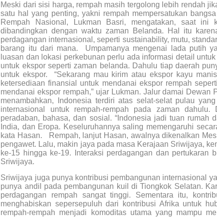
Meski dari sisi harga, rempah masih tergolong lebih rendah 
satu hal yang penting, yakni rempah mempersatukan bangs
Rempah Nasional, Lukman Basri, mengatakan, saat ini k
dibandingkan dengan waktu zaman Belanda. Hal itu karen
perdagangan internasional, seperti sustainability, mutu, stand
barang itu dari mana. Umpamanya mengenai lada putih ya
luasan dan lokasi perkebunan perlu ada informasi detail untuk
untuk ekspor seperti zaman belanda. Dahulu tiap daerah pun
untuk ekspor. “Sekarang mau kirim atau ekspor kayu manis 
ketersediaan finansial untuk mendanai ekspor rempah seperti
mendanai ekspor rempah,” ujar Lukman. Jalur damai Dewan
menambahkan, Indonesia terdiri atas selat-selat pulau ya
internasional untuk rempah-rempah pada zaman dahulu. 
peradaban, bahasa, dan sosial. “Indonesia jadi tuan rumah da
India, dan Eropa. Keseluruhannya saling memengaruhi secara 
kata Hasan. Rempah, lanjut Hasan, awalnya dikenalkan Mes
pengawet. Lalu, makin jaya pada masa Kerajaan Sriwijaya,
ke-15 hingga ke-19. Interaksi perdagangan dan pertukaran
Sriwijaya.
Sriwijaya juga punya kontribusi pembangunan internasional yang
punya andil pada pembangunan kuil di Tiongkok Selatan. Karen
perdagangan rempah sangat tinggi. Sementara itu, kontrib
menghabiskan sepersepuluh dari kontribusi Afrika untuk hu
rempah-rempah menjadi komoditas utama yang mampu meme­