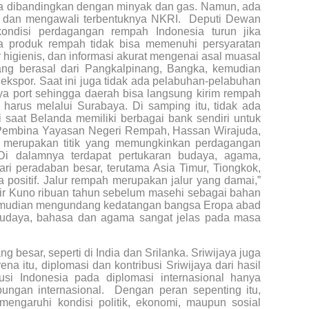
jika dibandingkan dengan minyak dan gas. Namun, ada
a dan mengawali terbentuknya NKRI. Deputi Dewan
ondisi perdagangan rempah Indonesia turun jika
a produk rempah tidak bisa memenuhi persyaratan
ar higienis, dan informasi akurat mengenai asal muasal
ng berasal dari Pangkalpinang, Bangka, kemudian
 ekspor. Saat ini juga tidak ada pelabuhan-pelabuhan
ya port sehingga daerah bisa langsung kirim rempah
harus melalui Surabaya. Di samping itu, tidak ada
 saat Belanda memiliki berbagai bank sendiri untuk
 Pembina Yayasan Negeri Rempah, Hassan Wirajuda,
ng merupakan titik yang memungkinkan perdagangan
Di dalamnya terdapat pertukaran budaya, agama,
ri peradab­an besar, terutama Asia Timur, Tiongkok,
positif. Jalur rempah merupakan jalur yang damai,”
ir Kuno ribuan tahun sebelum masehi sebagai bahan
 kemudian mengundang kedatangan bangsa Eropa abad
 budaya, bahasa dan agama sangat jelas pada masa
 besar, seperti di India dan Srilanka. Sriwijaya juga
a itu, diplomasi dan kontribusi Sriwijaya dari hasil
usi Indonesia pada diplomasi internasional hanya
bungan internasional. Dengan peran sepenting itu,
ngaruhi kondisi politik, ekonomi, maupun sosial