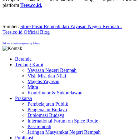
platform
Tees.co.id.
Sumber:
Store Pasar Rempah dari Yayasan Negeri Rempah -
Tees.co.id Official Blog
FaLang translation system by Faboba
Beranda
Tentang Kami
Yayasan Negeri Rempah
Visi, Misi dan Nilai
Majelis Yayasan
Mitra
Kontributor & Sukarelawan
Prakarsa
Pembelajaran Publik
Pengenalan Budaya
Diplomasi Budaya
International Forum on Spice Route
Pasarempah
Jaringan Masyarakat Negeri Rempah
Publikasi