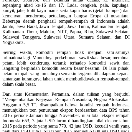
sepanjang abad ke-16 dan 17. Lada, cengkeh, pala, kapulaga,
kunyit, jahe, kulit kayu manis serta kapur barus (getah kamper) dan
kemenyan mendorong petualangan bangsa Eropa di nusantara.
Beberapa daerah penghasil rempah-rempah di Indonesia adalah
Jambi, Jawa Barat, Jawa Tengah, Jawa Timur, Kalimantan Tengah,
Kalimantan Timur, Maluku, NTT, Papua, Riau, Sulawesi Selatan,
Sulawesi Tenggara, Sulawesi Utara, Sumatra Selatan, dan DI
Yogyakarta.
Seiring waktu, komoditi rempah tidak menjadi satu-satunya
primadona lagi. Munculnya perkebunan sawit skala besar, membuat
petani lebih cenderung tertarik terhadap komoditi sawit dan
langsung berpindah komoditi secara besar-besaran. Di lain pihak,
petani rempah yang jumlahnya semakin tergerus dihadapkan kepada
tantangan kurangnya lahan untuk membudidayakan rempah-rempah
dalam skala besar.
Dari situs Kementerian Pertanian, dalam tulisan yang berjudul
“Mengembalikan Kejayaan Rempah Nusantara, Negara Alokasikan
Anggaran 5,5 T”, disampaikan bahwa kondisi rempah Indonesia
menunjukkan tren penurunan ekspor, berdasarkan data BPS tahun
2016 periode Januari hingga November, nilai total ekspor rempah
Indonesia 653, 3 juta USD turun dibandingkan nilai ekspor tahun
2015 pada periode yang sama 770, 42 juta USD, kecuali vanili yang
naik dari 14,41 juta USD tahun 2015 menjadi 62,08 juta USD pada