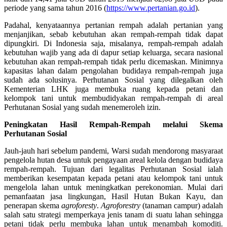
periode yang sama tahun 2016 (
https://www.pertanian.go.id
).
Padahal, kenyataannya pertanian rempah adalah pertanian yang
menjanjikan, sebab kebutuhan akan rempah-rempah tidak dapat
dipungkiri. Di Indonesia saja, misalanya, rempah-rempah adalah
kebutuhan wajib yang ada di dapur setiap keluarga, secara nasional
kebutuhan akan rempah-rempah tidak perlu dicemaskan. Minimnya
kapasitas lahan dalam pengolahan budidaya rempah-rempah juga
sudah ada solusinya. Perhutanan Sosial yang dilegalkan oleh
Kementerian LHK juga membuka ruang kepada petani dan
kelompok tani untuk membudidyakan rempah-rempah di areal
Perhutanan Sosial yang sudah menemeroleh izin.
Peningkatan Hasil Rempah-Rempah melalui Skema
Perhutanan Sosial
Jauh-jauh hari sebelum pandemi, Warsi sudah mendorong masyaraat
pengelola hutan desa untuk pengayaan areal kelola dengan budidaya
rempah-rempah. Tujuan dari legalitas Perhutanan Sosial ialah
memberikan kesempatan kepada petani atau kelompok tani untuk
mengelola lahan untuk meningkatkan perekonomian. Mulai dari
pemanfaatan jasa lingkungan, Hasil Hutan Bukan Kayu, dan
penerapan skema
agroforesty
.
Agroforestry
(tanaman campur) adalah
salah satu strategi memperkaya jenis tanam di suatu lahan sehingga
petani tidak perlu membuka lahan untuk menambah komoditi.