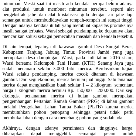
minuman. Meski saat ini masih ada kendala berupa belum adanya
alat produksi untuk membuat minuman tersebut, seperti alat
pengekstrak jahe dan alat kristalisasi gula dengan air jahe tapi
semangat untuk membudidayakan rempah-rempah ini sangat tinggi.
Dengan adanya kendala itulah yang membuat kapasitas produksinya
masih sangat terbatas. Warsi sebagai pendamping ke depannya akan
mencarikan solusi sebagai pemecahan masalah dan kendala tersebut.
Di lain tempat, tepatnya di kawasan gambut Desa Sungai Beras,
Kabupaten Tanjung Jabung Timur, Provinsi Jambi yang juga
merupakan desa dampingan Warsi, pada Juli tahun 2016 silam,
Warsi bersama Kelompok Tani Hutan (KTH) Senang Jaya juga
sudah menanam sekitar 3.000 bibit merica. Berdasarkan kajian
Warsi selaku pendamping, merica cocok ditanam di kawasan
gambut. Dari segi ekonomi, merica bernilai jual tinggi. Satu tanaman
merica dapat menghasilkan buah sekitar 1 – 2 kilogram, sementara
harga 1 kilogram merica bernilai Rp. 150,000 – 200,000. Dari segi
ekologis, penanaman merica di hutan gambut merupakan
pengembangan Pertanian Ramah Gambut (PRG) di lahan gambut
melalui Pengolahan Lahan Tanpa Bakar (PLTB) karena merica
membutuhkan pohon penopang sehingga petani tidak perlu
membuka lahan dengan cara menebang pohon yang sudah ada.
Akhirnya, dengan adanya permintaan dan tingginya harga,
diharapkan dapat menggelitik semangat petani untuk