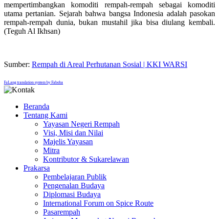
mempertimbangkan komoditi rempah-rempah sebagai komoditi
utama pertanian. Sejarah bahwa bangsa Indonesia adalah pasokan
rempah-rempah dunia, bukan mustahil jika bisa diulang kembali.
(Teguh Al Ikhsan)
Sumber:
Rempah di Areal Perhutanan Sosial | KKI WARSI
FaLang translation system by Faboba
Beranda
Tentang Kami
Yayasan Negeri Rempah
Visi, Misi dan Nilai
Majelis Yayasan
Mitra
Kontributor & Sukarelawan
Prakarsa
Pembelajaran Publik
Pengenalan Budaya
Diplomasi Budaya
International Forum on Spice Route
Pasarempah