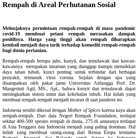
Rempah di Areal Perhutanan Sosial
Melonjaknya permintaan rempah-rempah di masa pandemic
covid-19 membuat petani rempah merasakan dampak
positifnya. Harga yang tinggi akan rempah diharapkan
kembali menjadi daya tarik terhadap komoditi rempah-rempah
bagi dunia pertanian.
Rempah-rempah berupa jahe, kunyit, dan temulawak dan kawan-
kawannya merupakan tanaman yang dianggap mampu menaikkan
daya tahan tubuh, kunci penting untuk terhindar dari berbagai
penyakit, termasuk virus corona. Sejalan dengan apa yang
disampaikan oleh pakar jamu Universitas Airlangga Prof. Dr.
Mangestuti Agil, MS., Apt., bahwa kunyit dan temulawak dapat
meningkatkan sistem imun dan kekebalan tubuh. Hal inilah yang
membuat rempah-rempah menjadi incaran di saat pandemi ini.
Indonesia sendiri dikenal dengan
Mother of Spices
karena kaya akan
rempah-rempah. Dari data Negeri Rempah Foundation, terdapat
sekitar 400-500 spesies rempah di dunia, 275 di antaranya terdapat
di Asia Tenggara dan Indonesia menjadi yang paling dominan. Hal
inilah yang membuat orang-orang dari Benua Eropa terutama
Portugis, Spanyol, dan Belanda untuk datang ke Indonesia