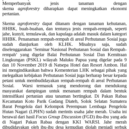
Memperbanyak jenis tanaman dengan
skema
agroforestry
diharapkan dapat meningkatkan ekonomi
pertanian.
Skema
agroforestry
dapat ditanam dengan tanaman kehutanan,
HHBK, buah-buahan, dan tentunya jenis rempah-rempah, seperti
jahe, kunyit, temulawak, dan kapulaga adalah masuk dalam kategori
HHBK. Penanaman rempah-rempah di areal Perhutanan Sosial juga
sudah dianjurkan oleh KLHK. Misalnya saja, sudah
diselenggarakan ‘Seminar Nasional Perhutanan Sosial dan Rempah-
rempah‘ yang digelar Balai Perhutanan Sosial Dan Kemitraan
Lingkungan (PSKL) wilayah Maluku Papua yang digelar pada 9
dan 10 November 2019 di Natsepa Hotel dan Resort Ambon. Hal
ini mengindikasikan bahwa Kementerian LHK sebagai pihak yang
melegalkan kebijakan Perhutanan Sosial juga berharap besar kepada
petani untuk membudidayakan rempah-rempah di areal Perhutanan
Sosial. Warsi termasuk yang mendorong dan mendukung
masyarakat dampingan untuk menanam rempah dalam bentuk
intensifikasi pertanian atau tanaman bertingkat. Di Pakan Rabaa
Kecamatan Koto Parik Gadang Diateh, Solok Selatan Sumatera
Barat Pengelola dari Kelompok Perempuan Lembaga Pengelola
Hutan Nagari (LPHN) sudah merintis usaha jahe merah. Usaha ini
berawal dari hasil
Focus Group Discussion
(FGD) ibu-ibu yang ada
di Nagari Pakan Rabaa dengan KKI WARSI. Jahe merah
dibudidayakan oleh ibu-ibu desa kemudian diolah menjadi serbuk