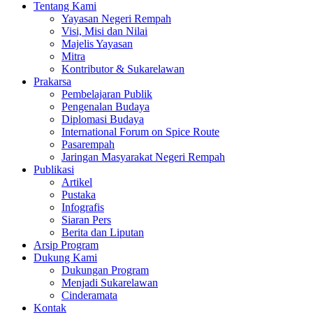
Tentang Kami
Yayasan Negeri Rempah
Visi, Misi dan Nilai
Majelis Yayasan
Mitra
Kontributor & Sukarelawan
Prakarsa
Pembelajaran Publik
Pengenalan Budaya
Diplomasi Budaya
International Forum on Spice Route
Pasarempah
Jaringan Masyarakat Negeri Rempah
Publikasi
Artikel
Pustaka
Infografis
Siaran Pers
Berita dan Liputan
Arsip Program
Dukung Kami
Dukungan Program
Menjadi Sukarelawan
Cinderamata
Kontak