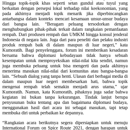
Hingga topik-topik khas seperti setan gundul atau tuyul yang
berkaitan dengan persepsi lokal terhadap nilai keekonomian, yang
pada akhirnya menjadi topik menarik jika diperbincangkan
antarbangsa dalam konteks mencari kesamaan unsur-unsur budaya
dari bangsa lain. “Beragam peluang tersodorkan dengan
menghubungkan pihak-pihak terkait dalam rangkaian pemanfaatan
rempah. Dari produsen rempah dan UMKM hingga konsul jenderal
Indonesia di negara lain. Juga dari para peneliti dan pelaku industri
produk rempah baik di dalam maupun di luar negeri,” kata
Kumoratih. Bagi penyelenggara, forum ini memberikan kesadaran
bersama bahwa diplomasi kebudayaan tidak hanya sebuah
kesempatan untuk memproyeksikan nilai-nilai kita sendiri, namun
juga membuka peluang untuk bisa mengerti dan pada akhirnya
menerima masukan nilai-nilai dari komunitas atau bangsa-bangsa
lain. “Sebuah dialog yang tanpa henti. Ulasan dari berbagai media di
dalam maupun luar negeri membesarkan hati, bahwa topik
mengenai rempah telah semakin menjadi arus utama,” ujar
Kumoratih. Namun, kata Kumoratih, pihaknya juga sadar bahwa
kegiatan ini bukan tanpa kekurangan. Tindak lanjut berupa
penyusunan buku tentang apa dan bagaimana diplomasi budaya,
menggunakan hasil dari acara ini sebagai masukan, tapi tetap
membuka diri untuk perbaikan ke depannya.
“Rangkaian acara berikutnya segera dipersiapkan untuk menuju
International Forum on Spice Route 2021, dengan harapan untuk