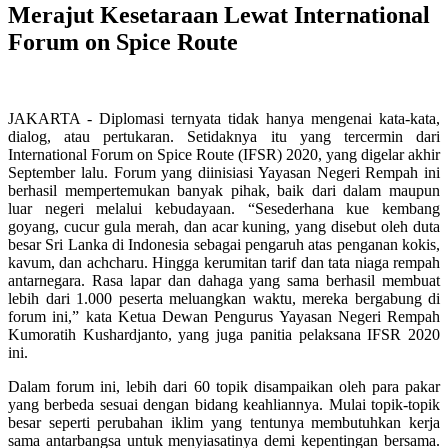
Merajut Kesetaraan Lewat International
Forum on Spice Route
JAKARTA - Diplomasi ternyata tidak hanya mengenai kata-kata,
dialog, atau pertukaran. Setidaknya itu yang tercermin dari
International Forum on Spice Route (IFSR) 2020, yang digelar akhir
September lalu. Forum yang diinisiasi Yayasan Negeri Rempah ini
berhasil mempertemukan banyak pihak, baik dari dalam maupun
luar negeri melalui kebudayaan. “Sesederhana kue kembang
goyang, cucur gula merah, dan acar kuning, yang disebut oleh duta
besar Sri Lanka di Indonesia sebagai pengaruh atas penganan kokis,
kavum, dan achcharu. Hingga kerumitan tarif dan tata niaga rempah
antarnegara. Rasa lapar dan dahaga yang sama berhasil membuat
lebih dari 1.000 peserta meluangkan waktu, mereka bergabung di
forum ini,” kata Ketua Dewan Pengurus Yayasan Negeri Rempah
Kumoratih Kushardjanto, yang juga panitia pelaksana IFSR 2020
ini.
Dalam forum ini, lebih dari 60 topik disampaikan oleh para pakar
yang berbeda sesuai dengan bidang keahliannya. Mulai topik-topik
besar seperti perubahan iklim yang tentunya membutuhkan kerja
sama antarbangsa untuk menyiasatinya demi kepentingan bersama.