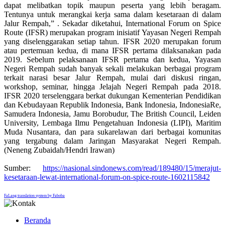
dapat melibatkan topik maupun peserta yang lebih beragam.
Tentunya untuk merangkai kerja sama dalam kesetaraan di dalam
Jalur Rempah,” . Sekadar diketahui, International Forum on Spice
Route (IFSR) merupakan program inisiatif Yayasan Negeri Rempah
yang diselenggarakan setiap tahun. IFSR 2020 merupakan forum
atau pertemuan kedua, di mana IFSR pertama dilaksanakan pada
2019. Sebelum pelaksanaan IFSR pertama dan kedua, Yayasan
Negeri Rempah sudah banyak sekali melakukan berbagai program
terkait narasi besar Jalur Rempah, mulai dari diskusi ringan,
workshop, seminar, hingga Jelajah Negeri Rempah pada 2018.
IFSR 2020 terselenggara berkat dukungan Kementerian Pendidikan
dan Kebudayaan Republik Indonesia, Bank Indonesia, IndonesiaRe,
Samudera Indonesia, Jamu Borobudur, The British Council, Leiden
University, Lembaga Ilmu Pengetahuan Indonesia (LIPI), Maritim
Muda Nusantara, dan para sukarelawan dari berbagai komunitas
yang tergabung dalam Jaringan Masyarakat Negeri Rempah.
(Neneng Zubaidah/Hendri Irawan)
Sumber:
https://nasional.sindonews.com/read/189480/15/merajut-
kesetaraan-lewat-international-forum-on-spice-route-1602115842
FaLang translation system by Faboba
Beranda