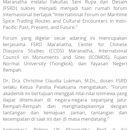
Maranatha melalui Fakultas Seni Rupa dan Desain
(FSRD) sukses menjadi menjadi tuan rumah forum
internasional bertajuk “International Forum on Maritime
Spice Trading Routes and Cultural Encounters in Indo-
Pacific: Past, Present, and Future.”
Forum yang digelar secar adaring ini menrupakan
kerjasama FSRD Maranatha, Center for Chinese
Diaspora Studies (CCDS) Maranatha, International
Council on Monuments and Sites (ICOMOS), Fujian
Normal University (Tiongkok), dan Yayasan Negeri
Rempah.
Dr. Dra. Christine Claudia Lukman, M.Ds., dosen FSRD
selaku Ketua Panitia Pelaksana mengatakan, “Forum
akademik ini bertujuan menggali nilai-nilai istimewa yang
dapat ditemukan di negara-negara sepanjang Jalur
Rempah-Rempah dan menghadapkannya dengan
tantangan dan kemajuan zaman, tantangan dan
kesempatan di saat ini dan di masa mendatang.”
Sementara, Rektor UK Maranatha, Prof. Ir Sri