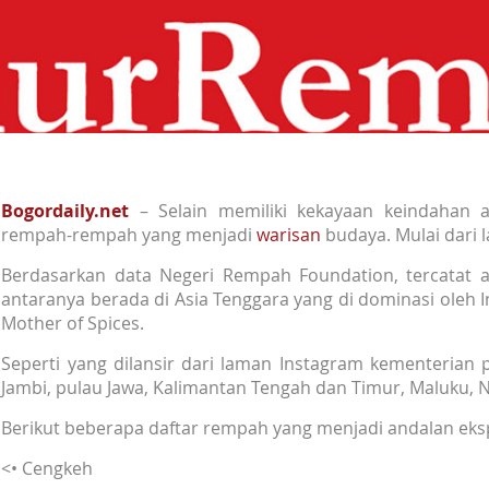
Bogordaily.net
– Selain memiliki kekayaan keindahan a
rempah-rempah yang menjadi
warisan
budaya. Mulai dari l
Berdasarkan data Negeri Rempah Foundation, tercatat a
antaranya berada di Asia Tenggara yang di dominasi oleh I
Mother of Spices.
Seperti yang dilansir dari laman Instagram kementerian 
Jambi, pulau Jawa, Kalimantan Tengah dan Timur, Maluku, 
Berikut beberapa daftar rempah yang menjadi andalan eks
<• Cengkeh