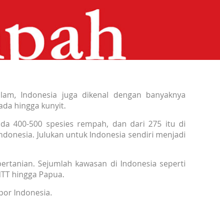
lam, Indonesia juga dikenal dengan banyaknya
ada hingga kunyit.
da 400-500 spesies rempah, dan dari 275 itu di
ndonesia. Julukan untuk Indonesia sendiri menjadi
pertanian. Sejumlah kawasan di Indonesia seperti
NTT hingga Papua.
por Indonesia.