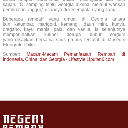
sajian. "Di samping tentu Georgia dikenal melalui warisan
pembuatan anggur," ucapnya di kesempatan yang sama.
Beberapa rempah yang umum di Georgia antara
lain ketumbar, marigold, kemangi, daun mint, kunyit,
oregano, kayu manis, pala, dan vanila. Ia selanjutnya
memperlihatkan kuliner berupa bubur sorgum
yang disajikan bersama saus prunus tercatat di Museum
Etnografi, Tbilisi.
Sumber:
Macam-Macam Pemanfaatan Rempah di
Indonesia, China, dan Georgia - Lifestyle Liputan6.com