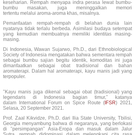
keseharian. Rempah menyapa indra perasa lewat bumbu-
bumbu masakan, juga meninggalkan memori
tertentu melalui aroma-aroma khas, misalnya.
Pemanfaatan rempah-rempah di belahan dunia lain
nyatanya tidak terlalu berbeda. Asimilasi budaya setempat
yang kemudian membuatnya memiliki identitas masing-
masing.
Di Indonesia, Wawan Sujarwo, Ph.D., dari Ethnobiological
Society of Indonesia mengatakan bahwa sementara rempah
sebagai bumbu sajian begitu identik, komoditas ini juga
dimanfaatkan sebagai obat tradisional dan bahan
aromaterapi. Dalam hal aromaterapi, kayu manis jadi yang
terpopuler.
"Kayu manis juga dikenal sebagai obat (tradisional) yang
legendaris di Indonesia bagian timur," katanya
dalam International Forum on Spice Route (
IFSR
) 2021,
Selasa, 20 September 2021.
Prof. Zaal Kikvidze, Ph.D. dari Ilia State University, Tbilisi,
Georgia menyambung bahwa di negaranya, yang berlokasi
di "persimpangan" Asia-Eropa dan masuk dalam Jalur
Sutra, rempah didominasi dalam melengkapi cita rasa