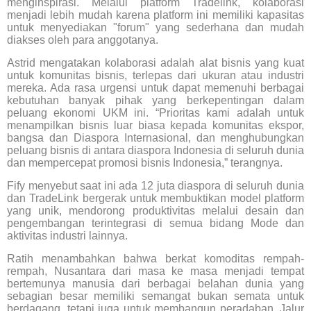
menginspirasi. Melalui platform Tradelink, kolaborasi
menjadi lebih mudah karena platform ini memiliki kapasitas
untuk menyediakan "forum" yang sederhana dan mudah
diakses oleh para anggotanya.
Astrid mengatakan kolaborasi adalah alat bisnis yang kuat
untuk komunitas bisnis, terlepas dari ukuran atau industri
mereka. Ada rasa urgensi untuk dapat memenuhi berbagai
kebutuhan banyak pihak yang berkepentingan dalam
peluang ekonomi UKM ini. “Prioritas kami adalah untuk
menampilkan bisnis luar biasa kepada komunitas ekspor,
bangsa dan Diaspora Internasional, dan menghubungkan
peluang bisnis di antara diaspora Indonesia di seluruh dunia
dan mempercepat promosi bisnis Indonesia,” terangnya.
Fify menyebut saat ini ada 12 juta diaspora di seluruh dunia
dan TradeLink bergerak untuk membuktikan model platform
yang unik, mendorong produktivitas melalui desain dan
pengembangan terintegrasi di semua bidang Mode dan
aktivitas industri lainnya.
Ratih menambahkan bahwa berkat komoditas rempah-
rempah, Nusantara dari masa ke masa menjadi tempat
bertemunya manusia dari berbagai belahan dunia yang
sebagian besar memiliki semangat bukan semata untuk
berdagang, tetapi juga untuk membangun peradaban. Jalur