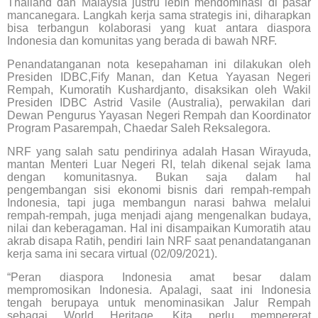
Thailand dan Malaysia justru lebih mendominasi di pasar
mancanegara. Langkah kerja sama strategis ini, diharapkan
bisa terbangun kolaborasi yang kuat antara diaspora
Indonesia dan komunitas yang berada di bawah NRF.
Penandatanganan nota kesepahaman ini dilakukan oleh
Presiden IDBC,Fify Manan, dan Ketua Yayasan Negeri
Rempah, Kumoratih Kushardjanto, disaksikan oleh Wakil
Presiden IDBC Astrid Vasile (Australia), perwakilan dari
Dewan Pengurus Yayasan Negeri Rempah dan Koordinator
Program Pasarempah, Chaedar Saleh Reksalegora.
NRF yang salah satu pendirinya adalah Hasan Wirayuda,
mantan Menteri Luar Negeri RI, telah dikenal sejak lama
dengan komunitasnya. Bukan saja dalam hal
pengembangan sisi ekonomi bisnis dari rempah-rempah
Indonesia, tapi juga membangun narasi bahwa melalui
rempah-rempah, juga menjadi ajang mengenalkan budaya,
nilai dan keberagaman. Hal ini disampaikan Kumoratih atau
akrab disapa Ratih, pendiri lain NRF saat penandatanganan
kerja sama ini secara virtual (02/09/2021).
“Peran diaspora Indonesia amat besar dalam
mempromosikan Indonesia. Apalagi, saat ini Indonesia
tengah berupaya untuk menominasikan Jalur Rempah
sebagai World Heritage. Kita perlu mempererat