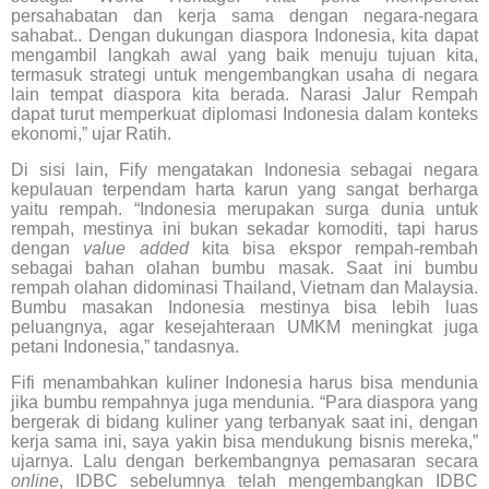
persahabatan dan kerja sama dengan negara-negara
sahabat.. Dengan dukungan diaspora Indonesia, kita dapat
mengambil langkah awal yang baik menuju tujuan kita,
termasuk strategi untuk mengembangkan usaha di negara
lain tempat diaspora kita berada. Narasi Jalur Rempah
dapat turut memperkuat diplomasi Indonesia dalam konteks
ekonomi,” ujar Ratih.
Di sisi lain, Fify mengatakan Indonesia sebagai negara
kepulauan terpendam harta karun yang sangat berharga
yaitu rempah. “Indonesia merupakan surga dunia untuk
rempah, mestinya ini bukan sekadar komoditi, tapi harus
dengan
value added
kita bisa ekspor rempah-rembah
sebagai bahan olahan bumbu masak. Saat ini bumbu
rempah olahan didominasi Thailand, Vietnam dan Malaysia.
Bumbu masakan Indonesia mestinya bisa lebih luas
peluangnya, agar kesejahteraan UMKM meningkat juga
petani Indonesia,” tandasnya.
Fifi menambahkan kuliner Indonesia harus bisa mendunia
jika bumbu rempahnya juga mendunia. “Para diaspora yang
bergerak di bidang kuliner yang terbanyak saat ini, dengan
kerja sama ini, saya yakin bisa mendukung bisnis mereka,”
ujarnya. Lalu dengan berkembangnya pemasaran secara
online
, IDBC sebelumnya telah mengembangkan IDBC