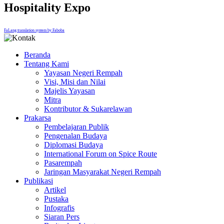
Hospitality Expo
FaLang translation system by Faboba
Beranda
Tentang Kami
Yayasan Negeri Rempah
Visi, Misi dan Nilai
Majelis Yayasan
Mitra
Kontributor & Sukarelawan
Prakarsa
Pembelajaran Publik
Pengenalan Budaya
Diplomasi Budaya
International Forum on Spice Route
Pasarempah
Jaringan Masyarakat Negeri Rempah
Publikasi
Artikel
Pustaka
Infografis
Siaran Pers