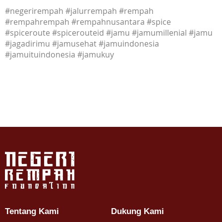
#negerirempah #jalurrempah #rempah
#rempahrempah #rempahnusantara #spice
#spiceroute #spicerouteid #jamu #jamumillenial #jamu
#jagadirimu #jamusehat #jamuindonesia
#jamuituindonesia #jamukuy
Tentang Kami
Dukung Kami