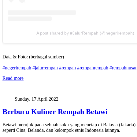
A post shared by #JalurRempah (@negerirempah)
Data & Foto: (berbagai sumber)
#negerirempah
#jalurrempah
#rempah
#rempahrempah
#rempahnusan
Read more
Sunday, 17 April 2022
Berburu Kuliner Rempah Betawi
Betawi merujuk pada sebuah suku yang menetap di Batavia (Jakarta) s
seperti Cina, Belanda, dan kelompok etnis Indonesia lainnya.