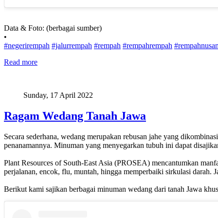
Data & Foto: (berbagai sumber)
•
#negerirempah
#jalurrempah
#rempah
#rempahrempah
#rempahnusan
Read more
Sunday, 17 April 2022
Ragam Wedang Tanah Jawa
Secara sederhana, wedang merupakan rebusan jahe yang dikombinasi 
penanamannya. Minuman yang menyegarkan tubuh ini dapat disajika
Plant Resources of South-East Asia (PROSEA) mencantumkan manfaat
perjalanan, encok, flu, muntah, hingga memperbaiki sirkulasi darah
Berikut kami sajikan berbagai minuman wedang dari tanah Jawa khu