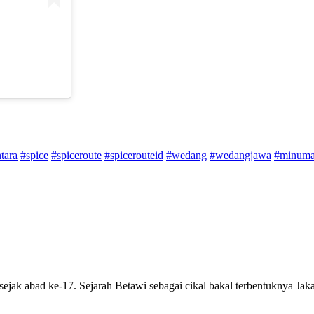
tara
#spice
#spiceroute
#spicerouteid
#wedang
#wedangjawa
#minum
ejak abad ke-17. Sejarah Betawi sebagai cikal bakal terbentuknya Jaka