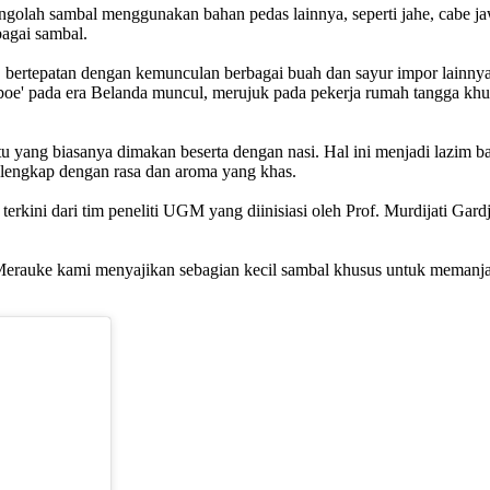
golah sambal menggunakan bahan pedas lainnya, seperti jahe, cabe jaw
bagai sambal.
6, bertepatan dengan kemunculan berbagai buah dan sayur impor lainny
'baboe' pada era Belanda muncul, merujuk pada pekerja rumah tangga 
 yang biasanya dimakan beserta dengan nasi. Hal ini menjadi lazim bag
elengkap dengan rasa dan aroma yang khas.
a terkini dari tim peneliti UGM yang diinisiasi oleh Prof. Murdijati
Merauke kami menyajikan sebagian kecil sambal khusus untuk memanjak