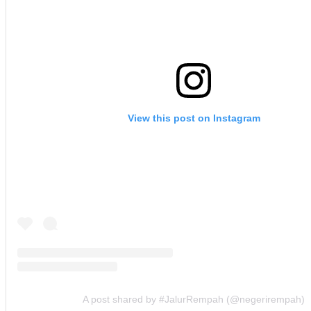
View this post on Instagram
A post shared by #JalurRempah (@negerirempah)