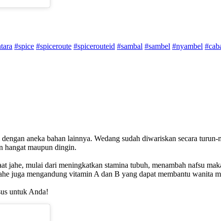
tara
#spice
#spiceroute
#spicerouteid
#sambal
#sambel
#nyambel
#cab
dengan aneka bahan lainnya. Wedang sudah diwariskan secara turun-m
n hangat maupun dingin.
 jahe, mulai dari meningkatkan stamina tubuh, menambah nafsu makan
. Jahe juga mengandung vitamin A dan B yang dapat membantu wanita me
sus untuk Anda!