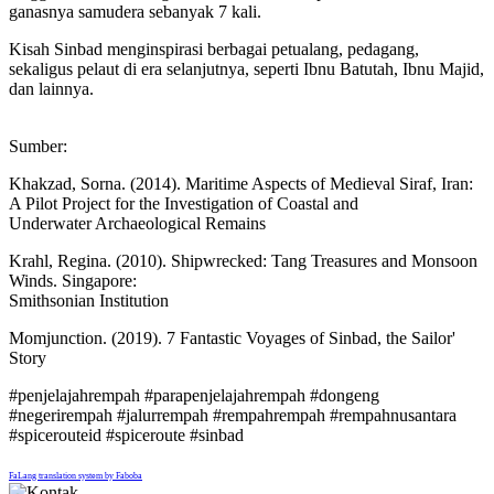
ganasnya samudera sebanyak 7 kali.
Kisah Sinbad menginspirasi berbagai petualang, pedagang,
sekaligus pelaut di era selanjutnya, seperti Ibnu Batutah, Ibnu Majid,
dan lainnya.
Sumber:
Khakzad, Sorna. (2014). Maritime Aspects of Medieval Siraf, Iran:
A Pilot Project for the Investigation of Coastal and
Underwater Archaeological Remains
Krahl, Regina. (2010). Shipwrecked: Tang Treasures and Monsoon
Winds. Singapore:
Smithsonian Institution
Momjunction. (2019). 7 Fantastic Voyages of Sinbad, the Sailor'
Story
#penjelajahrempah #parapenjelajahrempah #dongeng
#negerirempah #jalurrempah #rempahrempah #rempahnusantara
#spicerouteid #spiceroute #sinbad
FaLang translation system by Faboba