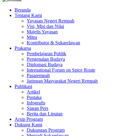
Beranda
Tentang Kami
Yayasan Negeri Rempah
Visi, Misi dan Nilai
Majelis Yayasan
Mitra
Kontributor & Sukarelawan
Prakarsa
Pembelajaran Publik
Pengenalan Budaya
Diplomasi Budaya
International Forum on Spice Route
Pasarempah
Jaringan Masyarakat Negeri Rempah
Publikasi
Artikel
Pustaka
Infografis
Siaran Pers
Berita dan Liputan
Arsip Program
Dukung Kami
Dukungan Program
Menjadi Sukarelawan