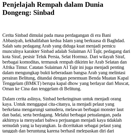
Penjelajah Rempah dalam Dunia
Dongeng: Sinbad
Cerita Sinbad dimulai pada masa perdagangan di era Bani
Abbasiyah, kekhalifahan kedua Islam yang berkuasa di Baghdad.
Salah satu pedagang Arab yang diduga kuat menjadi pemicu
munculnya karakter Sinbad adalah Sulaiman AI Tajir, pedagang dari
kota Siraf, pesisir Teluk Persia, Selat Hormuz. Dari wilayah Siraf,
berbagai komoditas, termasuk rempah dikirim ke Arab Selatan dan
Afrika Timur. Catatan Sulaiman AI Tajir ini juga menjadi penting
dalam mengungkap bukti keberadaan bangsa Arab yang melintasi
perairan Belitung, ditandai dengan penemuan Benda Muatan Kapal
Tenggelam (BMKT) berupa kapal dhow yang berlayar dari Muscat,
Oman ke Cina dan tenggelam di Belitung.
Dalam cerita aslinya, Sinbad berkeinginan untuk menjadi orang
kaya. Untuk menggapai cita-citanya, ia menjadi pelaut yang
berkelana mengarungi samudera, melawan berbagai monster laut
dan badai, serta berdagang. Melalui berbagai petualangan, pada
akhirnya ia menyadari bahwa perjuangan menjadi kaya tidaklah
semudah yang ia bayangkan. Ia diceritakan sebagai pelaut yang
tangguh dan beruntung karena berhasil melepaskan diri dari