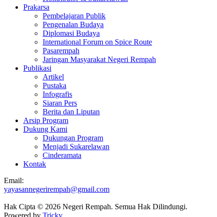
Prakarsa
Pembelajaran Publik
Pengenalan Budaya
Diplomasi Budaya
International Forum on Spice Route
Pasarempah
Jaringan Masyarakat Negeri Rempah
Publikasi
Artikel
Pustaka
Infografis
Siaran Pers
Berita dan Liputan
Arsip Program
Dukung Kami
Dukungan Program
Menjadi Sukarelawan
Cinderamata
Kontak
Email:
yayasannegerirempah@gmail.com
Hak Cipta © 2026 Negeri Rempah. Semua Hak Dilindungi.
Powered by
Tricky