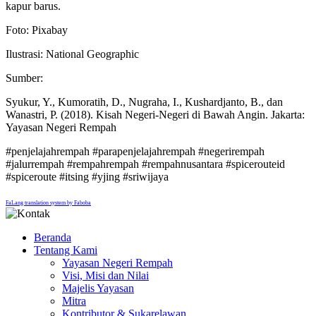
kapur barus.
Foto: Pixabay
Ilustrasi: National Geographic
Sumber:
Syukur, Y., Kumoratih, D., Nugraha, I., Kushardjanto, B., dan
Wanastri, P. (2018). Kisah Negeri-Negeri di Bawah Angin. Jakarta:
Yayasan Negeri Rempah
#penjelajahrempah #parapenjelajahrempah #negerirempah
#jalurrempah #rempahrempah #rempahnusantara #spicerouteid
#spiceroute #itsing #yjing #sriwijaya
FaLang translation system by Faboba
Beranda
Tentang Kami
Yayasan Negeri Rempah
Visi, Misi dan Nilai
Majelis Yayasan
Mitra
Kontributor & Sukarelawan