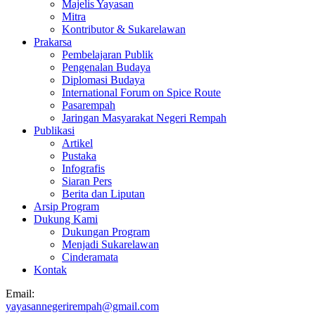
Majelis Yayasan
Mitra
Kontributor & Sukarelawan
Prakarsa
Pembelajaran Publik
Pengenalan Budaya
Diplomasi Budaya
International Forum on Spice Route
Pasarempah
Jaringan Masyarakat Negeri Rempah
Publikasi
Artikel
Pustaka
Infografis
Siaran Pers
Berita dan Liputan
Arsip Program
Dukung Kami
Dukungan Program
Menjadi Sukarelawan
Cinderamata
Kontak
Email:
yayasannegerirempah@gmail.com