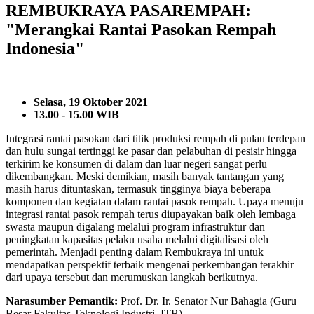
REMBUKRAYA PASAREMPAH:
"Merangkai Rantai Pasokan Rempah
Indonesia"
Selasa, 19 Oktober 2021
13.00 - 15.00 WIB
Integrasi rantai pasokan dari titik produksi rempah di pulau terdepan
dan hulu sungai tertinggi ke pasar dan pelabuhan di pesisir hingga
terkirim ke konsumen di dalam dan luar negeri sangat perlu
dikembangkan. Meski demikian, masih banyak tantangan yang
masih harus dituntaskan, termasuk tingginya biaya beberapa
komponen dan kegiatan dalam rantai pasok rempah. Upaya menuju
integrasi rantai pasok rempah terus diupayakan baik oleh lembaga
swasta maupun digalang melalui program infrastruktur dan
peningkatan kapasitas pelaku usaha melalui digitalisasi oleh
pemerintah. Menjadi penting dalam Rembukraya ini untuk
mendapatkan perspektif terbaik mengenai perkembangan terakhir
dari upaya tersebut dan merumuskan langkah berikutnya.
Narasumber Pemantik:
Prof. Dr. Ir. Senator Nur Bahagia (Guru
Besar Fakultas Teknologi Industri, ITB)