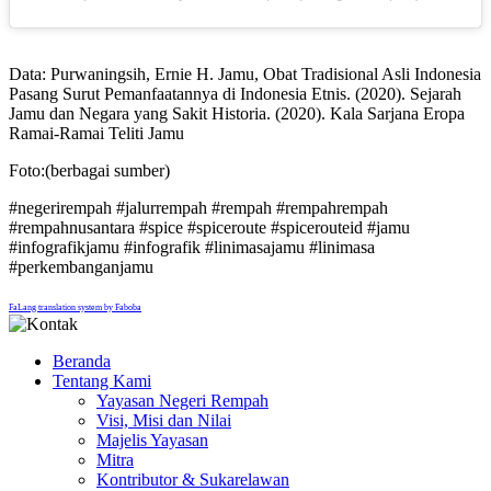
Data: Purwaningsih, Ernie H. Jamu, Obat Tradisional Asli Indonesia
Pasang Surut Pemanfaatannya di Indonesia Etnis. (2020). Sejarah
Jamu dan Negara yang Sakit Historia. (2020). Kala Sarjana Eropa
Ramai-Ramai Teliti Jamu
Foto:(berbagai sumber)
#negerirempah #jalurrempah #rempah #rempahrempah
#rempahnusantara #spice #spiceroute #spicerouteid #jamu
#infografikjamu #infografik #linimasajamu #linimasa
#perkembanganjamu
FaLang translation system by Faboba
Beranda
Tentang Kami
Yayasan Negeri Rempah
Visi, Misi dan Nilai
Majelis Yayasan
Mitra
Kontributor & Sukarelawan