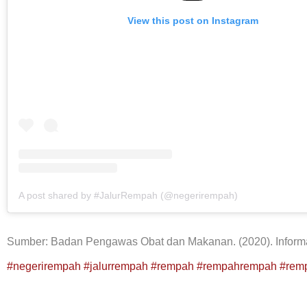
View this post on Instagram
A post shared by #JalurRempah (@negerirempah)
Sumber: Badan Pengawas Obat dan Makanan. (2020). Inform
#negerirempah
#jalurrempah
#rempah
#rempahrempah
#rem