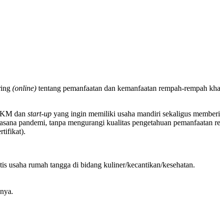
ring
(
online)
tentang pemanfaatan dan kemanfaatan rempah-rempah kha
UMKM dan
start-up
yang ingin memiliki usaha mandiri sekaligus memberik
uasana pandemi, tanpa mengurangi kualitas pengetahuan pemanfaatan r
tifikat).
s usaha rumah tangga di bidang kuliner/kecantikan/kesehatan.
anya
.