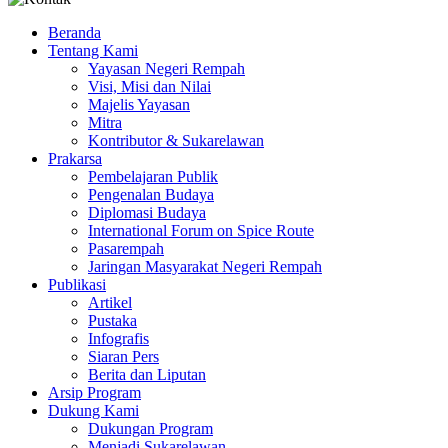
Beranda
Tentang Kami
Yayasan Negeri Rempah
Visi, Misi dan Nilai
Majelis Yayasan
Mitra
Kontributor & Sukarelawan
Prakarsa
Pembelajaran Publik
Pengenalan Budaya
Diplomasi Budaya
International Forum on Spice Route
Pasarempah
Jaringan Masyarakat Negeri Rempah
Publikasi
Artikel
Pustaka
Infografis
Siaran Pers
Berita dan Liputan
Arsip Program
Dukung Kami
Dukungan Program
Menjadi Sukarelawan