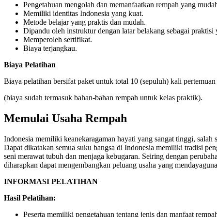
Pengetahuan mengolah dan memanfaatkan rempah yang mudah di
Memiliki identitas Indonesia yang kuat.
Metode belajar yang praktis dan mudah.
Dipandu oleh instruktur dengan latar belakang sebagai praktis
Memperoleh sertifikat.
Biaya terjangkau.
Biaya Pelatihan
Biaya pelatihan bersifat paket untuk total 10 (sepuluh) kali pertemu
(biaya sudah termasuk bahan-bahan rempah untuk kelas praktik).
Memulai Usaha Rempah
Indonesia memiliki keanekaragaman hayati yang sangat tinggi, salah
Dapat dikatakan semua suku bangsa di Indonesia memiliki tradisi p
seni merawat tubuh dan menjaga kebugaran. Seiring dengan perubahan 
diharapkan dapat mengembangkan peluang usaha yang mendayagunak
INFORMASI PELATIHAN
Hasil Pelatihan:
Peserta memiliki pengetahuan tentang jenis dan manfaat remp