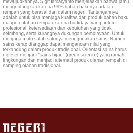
mewujudkannya. Sigit Ismaryanto menjelaskan bahwa jamu
menguntungkan karena 99% bahan bakunya adalah
rempah yang berasal dari dalam negeri. Tantangannya
adalah untuk bisa menjaga kualitas dari produk bahan baku
maupun olahan rempah karena budidaya yang belum
profesional, ketersediaan dan kebutuhan yang tidak
seimbang, serta kurangnya dukungan pembiayaan. Untuk
menjaga mutu salah satunya menggunakan sains. Namun
sains kerap dianggap dapat mengancam nilai yang
terkandung dalam produk tradisional. Orientasi sains harus
digeser menjadi "sains hijau" (green science) yang ramah
lingkungan dan menjadi alternatif produk olahan rempah di
samping olahan tradisional.