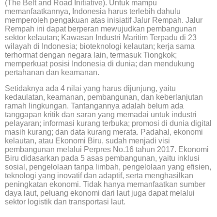
(The Belt and Road Initiative). Untuk mampu
memanfaatkannya, Indonesia harus terlebih dahulu
memperoleh pengakuan atas inisiatif Jalur Rempah. Jalur
Rempah ini dapat berperan mewujudkan pembangunan
sektor kelautan; Kawasan Industri Maritim Terpadu di 23
wilayah di Indonesia; bioteknologi kelautan; kerja sama
terhormat dengan negara lain, termasuk Tiongkok;
memperkuat posisi Indonesia di dunia; dan mendukung
pertahanan dan keamanan.
Setidaknya ada 4 nilai yang harus dijunjung, yaitu
kedaulatan, keamanan, pembangunan, dan keberlanjutan
ramah lingkungan. Tantangannya adalah belum ada
tanggapan kritik dan saran yang memadai untuk industri
pelayaran; informasi kurang terbuka; promosi di dunia digital
masih kurang; dan data kurang merata. Padahal, ekonomi
kelautan, atau Ekonomi Biru, sudah menjadi visi
pembangunan melalui Perpres No.16 tahun 2017. Ekonomi
Biru didasarkan pada 5 asas pembangunan, yaitu inklusi
sosial, pengelolaan tanpa limbah, pengelolaan yang efisien,
teknologi yang inovatif dan adaptif, serta menghasilkan
peningkatan ekonomi. Tidak hanya memanfaatkan sumber
daya laut, peluang ekonomi dari laut juga dapat melalui
sektor logistik dan transportasi laut.